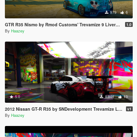
979
6
GTR R35 Nismo by Rmod Customs' Trevamize 9 Livery Pack
1.0
By
Haazey
5.0
1.801
13
2012 Nissan GT-R R35 by SNDevelopment Trevamize Livery Pack
v1
By
Haazey