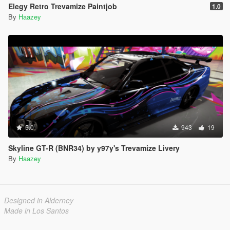
Elegy Retro Trevamize Paintjob
1.0
By
Haazey
5.0
943
19
Skyline GT-R (BNR34) by y97y's Trevamize Livery
By
Haazey
Designed in Alderney
Made in Los Santos