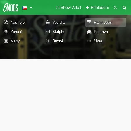
Show Adult
Přihlášení
Nástroje
Vozidla
Paint Jobs
Zbraně
Skripty
Postava
Mapy
Různé
More