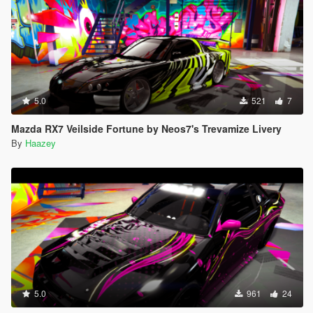
5.0
521
7
Mazda RX7 Veilside Fortune by Neos7's Trevamize Livery
By
Haazey
5.0
961
24