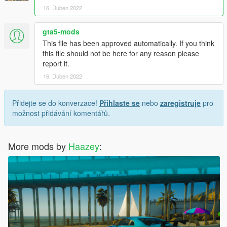
16. Duben 2022
gta5-mods
This file has been approved automatically. If you think
this file should not be here for any reason please
report it.
16. Duben 2022
Přidejte se do konverzace!
Přihlaste se
nebo
zaregistruje
pro
možnost přidávání komentářů.
More mods by
Haazey
: