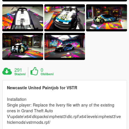
291
0
Stažení
Oblíbení
Newcastle United Paintjob for VSTR
Installation
Single player: Replace the livery file with any of the existing
ones in Grand Theft Auto
V\update\x64\dlcpacks\mpheist3\dlc.rpf\x64\levels\mpheist3\ve
hiclemods\vstrmods.rpf/