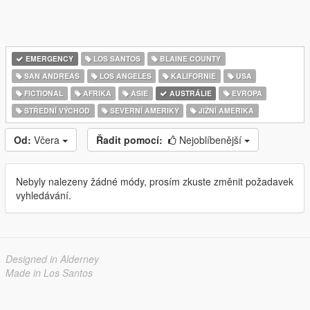
EMERGENCY
LOS SANTOS
BLAINE COUNTY
SAN ANDREAS
LOS ANGELES
KALIFORNIE
USA
FICTIONAL
AFRIKA
ASIE
AUSTRÁLIE
EVROPA
STŘEDNÍ VÝCHOD
SEVERNÍ AMERIKY
JIŽNÍ AMERIKA
Od:
Včera
Řadit pomocí:
Nejoblíbenější
Nebyly nalezeny žádné módy, prosím zkuste změnit požadavek
vyhledávání.
Designed in Alderney
Made in Los Santos