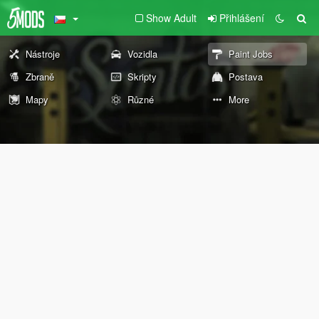
Show Adult
Přihlášení
Nástroje
Vozidla
Paint Jobs
Zbraně
Skripty
Postava
Mapy
Různé
More