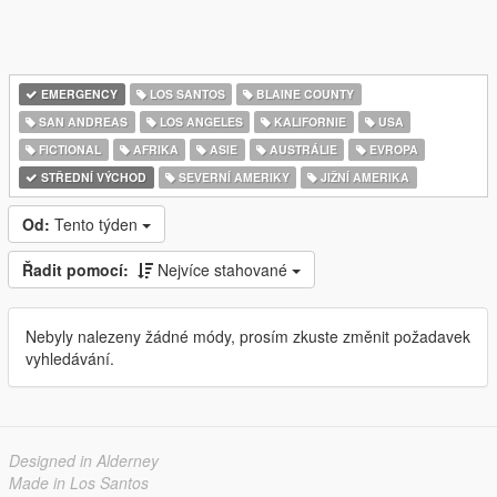
EMERGENCY
LOS SANTOS
BLAINE COUNTY
SAN ANDREAS
LOS ANGELES
KALIFORNIE
USA
FICTIONAL
AFRIKA
ASIE
AUSTRÁLIE
EVROPA
STŘEDNÍ VÝCHOD
SEVERNÍ AMERIKY
JIŽNÍ AMERIKA
Od:
Tento týden
Řadit pomocí:
Nejvíce stahované
Nebyly nalezeny žádné módy, prosím zkuste změnit požadavek
vyhledávání.
Designed in Alderney
Made in Los Santos