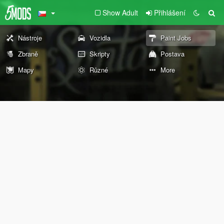
Show Adult
Přihlášení
Nástroje
Vozidla
Paint Jobs
Zbraně
Skripty
Postava
Mapy
Různé
More