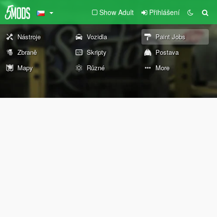
Show Adult
Přihlášení
Nástroje
Vozidla
Paint Jobs
Zbraně
Skripty
Postava
Mapy
Různé
More