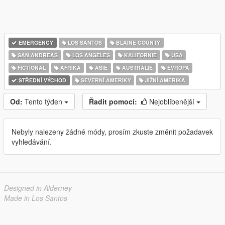
EMERGENCY
LOS SANTOS
BLAINE COUNTY
SAN ANDREAS
LOS ANGELES
KALIFORNIE
USA
FICTIONAL
AFRIKA
ASIE
AUSTRÁLIE
EVROPA
STŘEDNÍ VÝCHOD
SEVERNÍ AMERIKY
JIŽNÍ AMERIKA
Od:
Tento týden
Řadit pomocí:
Nejoblíbenější
Nebyly nalezeny žádné módy, prosím zkuste změnit požadavek
vyhledávání.
Designed in Alderney
Made in Los Santos