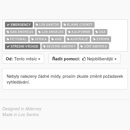
EMERGENCY
LOS SANTOS
BLAINE COUNTY
SAN ANDREAS
LOS ANGELES
KALIFORNIE
USA
FICTIONAL
AFRIKA
ASIE
AUSTRÁLIE
EVROPA
STŘEDNÍ VÝCHOD
SEVERNÍ AMERIKY
JIŽNÍ AMERIKA
Od:
Tento měsíc
Řadit pomocí:
Nejoblíbenější
Nebyly nalezeny žádné módy, prosím zkuste změnit požadavek
vyhledávání.
Designed in Alderney
Made in Los Santos