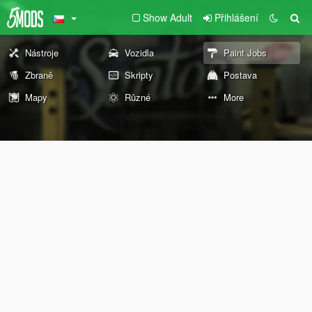
Show Adult
Přihlášení
Nástroje
Vozidla
Paint Jobs
Zbraně
Skripty
Postava
Mapy
Různé
More