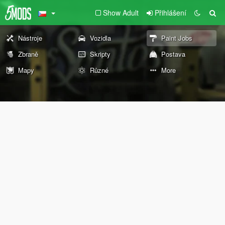
Show Adult
Přihlášení
Nástroje
Vozidla
Paint Jobs
Zbraně
Skripty
Postava
Mapy
Různé
More