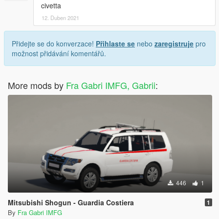
civetta
12. Duben 2021
Přidejte se do konverzace!
Přihlaste se
nebo
zaregistruje
pro
možnost přidávání komentářů.
More mods by
Fra Gabri IMFG, Gabrii
:
446
1
Mitsubishi Shogun - Guardia Costiera
1
By
Fra Gabri IMFG