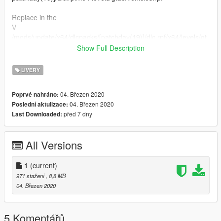
Replace in the=
V
/mods/update/x64/dlcpacks/[patchday(19)]/dlc.rpf/x64/levels/gt
a5/vehicles.rpf
Show Full Description
@Gabrii
LIVERY
04. Březen 2020
Poprvé nahráno:
04. Březen 2020
Poslední aktulizace:
před 7 dny
Last Downloaded:
All Versions
1
(current)
971 stažení
, 8,8 MB
04. Březen 2020
5 Komentářů