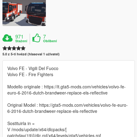
971
7
Stažení
Oblíbení
5.0 z 5-ti hvězd (hlasoval 1 uživatel)
Volvo FE - Vigili Del Fuoco
Volvo FE - Fire Fighters
Modello originale : https://it.gta5-mods.com/vehicles/volvo-fe-
euro-6-2016-dutch-brandweer-replace-els-reflective
Original Model : https://gta5-mods.com/vehicles/volvo-fe-euro-
6-2016-dutch-brandweer-replace-els-reflective
Sostituirla in =
V /mods/update/x64/dlcpacks/[
patchday(19)]/dlc.rpf/x64/levels/gta5/vehicles.rpf