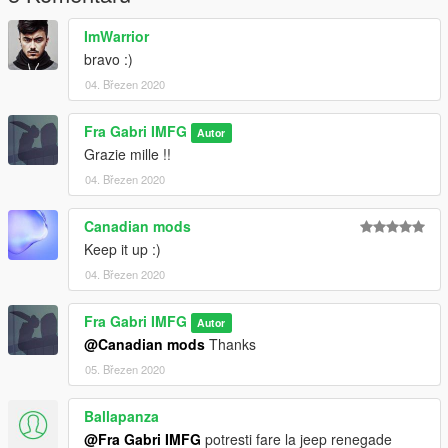
ImWarrior
bravo :)
04. Březen 2020
Fra Gabri IMFG
Autor
Grazie mille !!
04. Březen 2020
Canadian mods
Keep it up :)
04. Březen 2020
Fra Gabri IMFG
Autor
@Canadian mods
Thanks
05. Březen 2020
Ballapanza
@Fra Gabri IMFG
potresti fare la jeep renegade