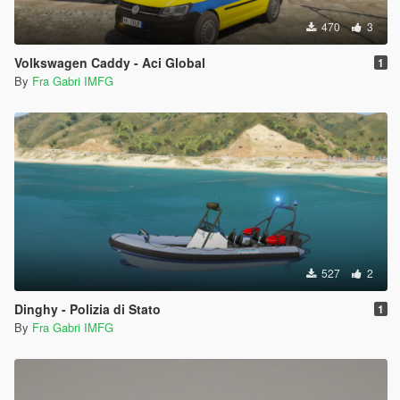
470
3
Volkswagen Caddy - Aci Global
1
By
Fra Gabri IMFG
527
2
Dinghy - Polizia di Stato
1
By
Fra Gabri IMFG