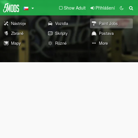
Show Adult
Přihlášení
Nástroje
Vozidla
Paint Jobs
Zbraně
Skripty
Postava
Mapy
Různé
More