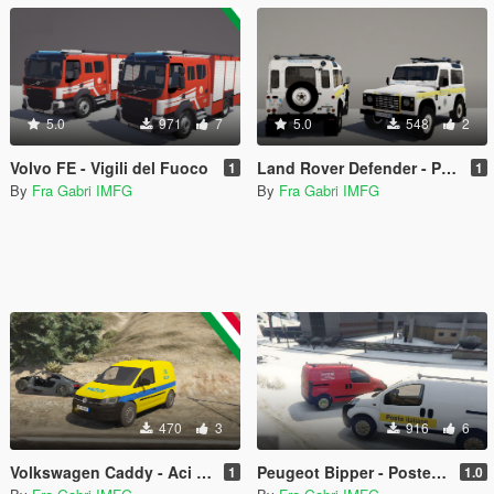
5.0
971
7
5.0
548
2
Volvo FE - Vigili del Fuoco
Land Rover Defender - Protezione Civile
1
1
By
Fra Gabri IMFG
By
Fra Gabri IMFG
470
3
916
6
Volkswagen Caddy - Aci Global
Peugeot Bipper - Poste Italiane/Bartolini
1
1.0