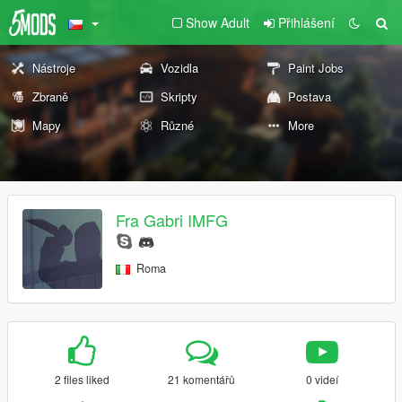
Show Adult
Přihlášení
Nástroje
Vozidla
Paint Jobs
Zbraně
Skripty
Postava
Mapy
Různé
More
Fra Gabri IMFG
Roma
2 files liked
21 komentářů
0 videí