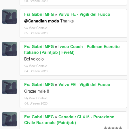
08. Březen 2020
Fra Gabri IMFG
»
Volvo FE - Vigili del Fuoco
@Canadian mods
Thanks
View Context
05. Březen 2020
Fra Gabri IMFG
»
Iveco Coach - Pullman Esercito
Italiano (Paintjob | FiveM)
Bel veicolo
View Context
04. Březen 2020
Fra Gabri IMFG
»
Volvo FE - Vigili del Fuoco
Grazie mille !!
View Context
04. Březen 2020
Fra Gabri IMFG
»
Canadair CL415 - Protezione
Civile Nazionale (Paintjob)