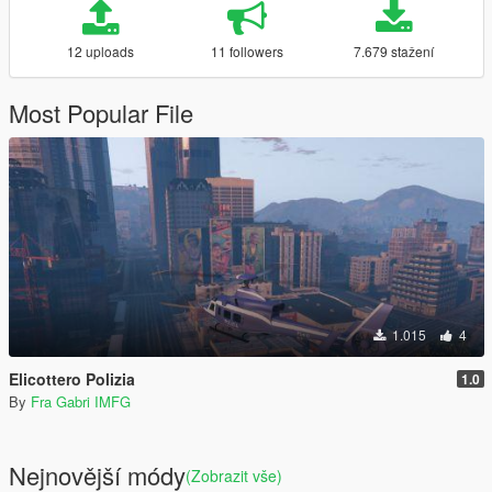
12 uploads
11 followers
7.679 stažení
Most Popular File
1.015
4
Elicottero Polizia
1.0
By
Fra Gabri IMFG
Nejnovější módy
(Zobrazit vše)