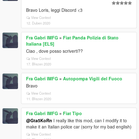
Bravo Loris, leggi Discord <3
View Context
12. Duben 2020
Fra Gabri IMFG
»
Fiat Panda Polizia di Stato
Italiana [ELS]
Ciao , dove posso scriverti??
View Context
17. Březen 2020
Fra Gabri IMFG
»
Autopompa Vigili del Fuoco
Bravo
View Context
11. Březen 2020
Fra Gabri IMFG
»
Fiat Tipo
@Gta5KoRn
I really like this mod, can I modify it to
make it an Italian police car (sorry for my bad english)
View Context