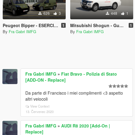
626
3
448
1
Peugeot Bipper - ESERCITO ITALIANO
Mitsubishi Shogun - Guardia Costiera
1
1
By
Fra Gabri IMFG
By
Fra Gabri IMFG
Fra Gabri IMFG
»
Fiat Bravo - Polizia di Stato
[ADD-ON - Replace]
Da parte di Francisco i miei complimenti <3 aspetto
altri veiocoli
View Context
13. Červenec 2020
Fra Gabri IMFG
»
AUDI R8 2020 [Add-On |
Replace]