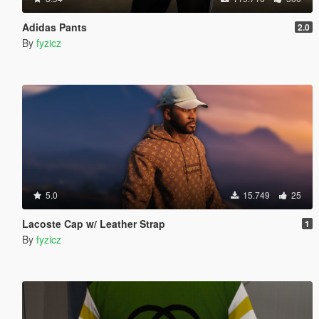
Adidas Pants
2.0
By
fyzicz
5.0
15.749
25
Lacoste Cap w/ Leather Strap
1
By
fyzicz