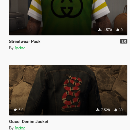
1.570
9
Streetwear Pack
1.0
By
fyzicz
5.0
7.528
30
Gucci Denim Jacket
By
fyzicz