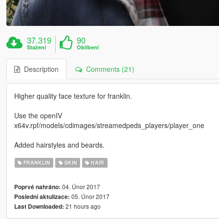
37.319
90
Stažení
Oblíbení
Description
Comments (21)
Higher quality face texture for franklin.
Use the openIV
x64v.rpf/models/cdimages/streamedpeds_players/player_one
Added hairstyles and beards.
FRANKLIN
SKIN
HAIR
04. Únor 2017
Poprvé nahráno:
05. Únor 2017
Poslední aktulizace:
21 hours ago
Last Downloaded: