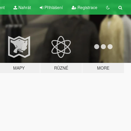
ent
Nahrát
Přihlášení
Registrace
MAPY
RŮZNÉ
MORE