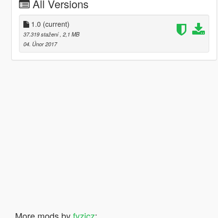
All Versions
1.0
(current)
37.319 stažení
, 2,1 MB
04. Únor 2017
More mods by
fyzicz
: