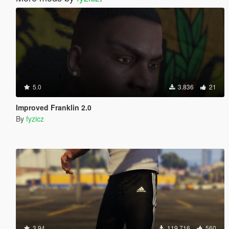
5.0
3.836
21
Improved Franklin 2.0
By
fyzicz
3.94
119.716
560