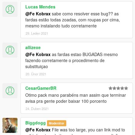
Lucas Mendes
@Fe Kobrax
sabe como resolver esse bug?? as
fardas estão todas zoadas, com roupas por cima,
mesmo instalando tudo corretamente
29. Leden 2021
allizexe
@Fe Kobrax
as fardas estao BUGADAS mesmo
fazendo corretamente o procedimento de
substituiçao
20. Únor 2021
CesarGamerBR
Otimo pack mano parabéns man assim que terminar
avisa pra gente poder baixar 100 porcento
24. Duben 2021
Biggdogg
Moderátor
@Fe Kobrax
File was too large, you can link mod to