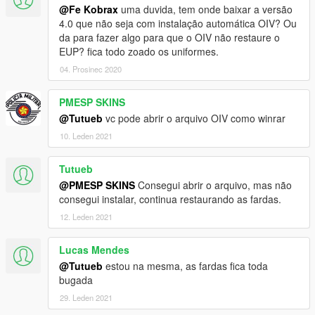
@Fe Kobrax
uma duvida, tem onde baixar a versão
4.0 que não seja com instalação automática OIV? Ou
da para fazer algo para que o OIV não restaure o
EUP? fica todo zoado os uniformes.
04. Prosinec 2020
PMESP SKINS
@Tutueb
vc pode abrir o arquivo OIV como winrar
10. Leden 2021
Tutueb
@PMESP SKINS
Consegui abrir o arquivo, mas não
consegui instalar, continua restaurando as fardas.
12. Leden 2021
Lucas Mendes
@Tutueb
estou na mesma, as fardas fica toda
bugada
29. Leden 2021