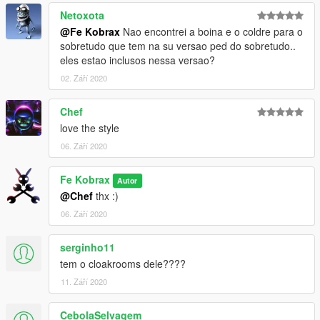
Version BETA 4.1
Netoxota
New Remake
@Fe Kobrax
Nao encontrei a boina e o coldre para o
Added Police Group LIST:
sobretudo que tem na su versao ped do sobretudo..
PoliciaCivil / GER GOE GARRA / Tropa de Choque / Operacao
eles estao inclusos nessa versao?
Especiais / CAEP / Penal / Ferderal / Corregedoria
02. Září 2020
Version BETA 4.0
All Police Group LIST:
Chef
PM/FT/ROCAM/TOBIASAGUIAR/RODOVIARIA/PC/BAEP/TRAN
love the style
SITO
06. Září 2020
Fe Kobrax
Autor
@Chef
thx :)
06. Září 2020
serginho11
tem o cloakrooms dele????
11. Září 2020
CebolaSelvagem