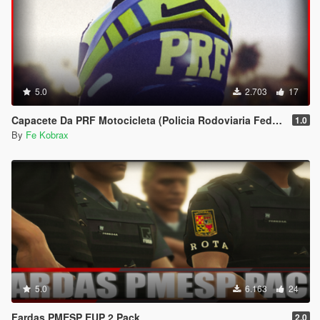
5.0
2.703
17
Capacete Da PRF Motocicleta (Policia Rodoviaria Federal) Police Helmet High Way Brazilian
1.0
By
Fe Kobrax
5.0
6.163
24
Fardas PMESP EUP 2 Pack
2.0