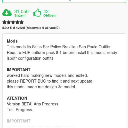
31.050
43
Stažení
Oblíbení
5.0 z 5-ti hvězd (hlasovalo 6 uživatelů)
Mods
This mods its Skins For Police Brazilian Sao Paulo Outfits
Require EUP uniform pack 8.1 before install this mods, ready
lspdfr configuration outfits
IMPORTANT
worked hard making new models and edited.
please REPORT BUG to find it and next update
this model made me design 3d model.
ATENTION
Version BETA. Arts Progress.
Test Progress.
IMPORTANT
make suggestion to more skins eup :)