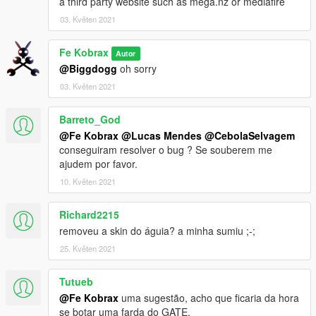
a third party website such as mega.nz or mediafire
03. Květen 2021
Fe Kobrax
Autor
@Biggdogg
oh sorry
03. Květen 2021
Barreto_God
@Fe Kobrax
@Lucas Mendes
@CebolaSelvagem
conseguiram resolver o bug ? Se souberem me
ajudem por favor.
10. Květen 2021
Richard2215
removeu a skin do águia? a minha sumiu ;-;
25. Květen 2021
Tutueb
@Fe Kobrax
uma sugestão, acho que ficaria da hora
se botar uma farda do GATE.