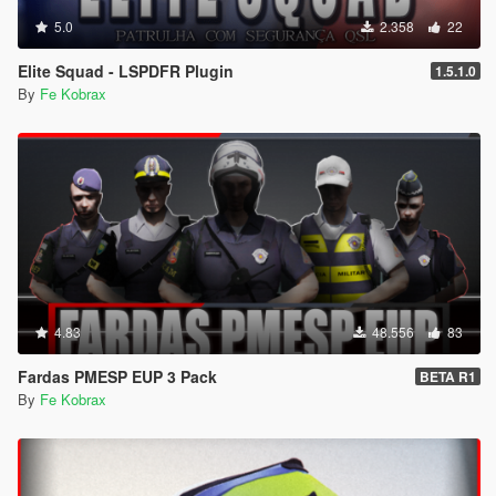
5.0
2.358
22
Elite Squad - LSPDFR Plugin
1.5.1.0
By
Fe Kobrax
4.83
48.556
83
Fardas PMESP EUP 3 Pack
BETA R1
By
Fe Kobrax