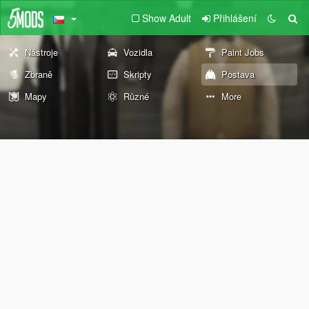
Show Adult
Přihlášení
Nástroje
Vozidla
Paint Jobs
Zbraně
Skripty
Postava
Mapy
Různé
More