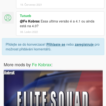
19. Červenec 2021
Tutueb
@Fe Kobrax
Essa ultima versão é a 4.1 ou ainda
está na 4.0?
08. Leden 2022
Přidejte se do konverzace!
Přihlaste se
nebo
zaregistruje
pro
možnost přidávání komentářů.
More mods by
Fe Kobrax
: