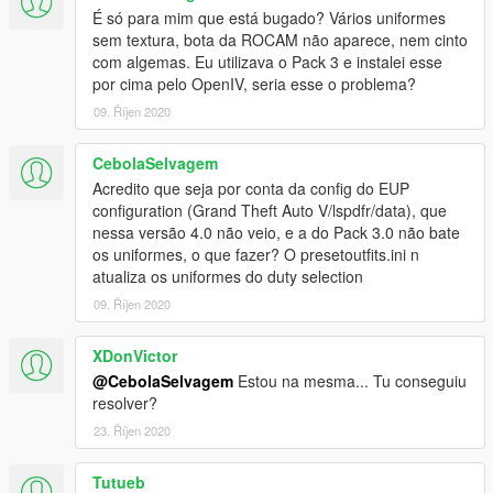
É só para mim que está bugado? Vários uniformes
sem textura, bota da ROCAM não aparece, nem cinto
com algemas. Eu utilizava o Pack 3 e instalei esse
por cima pelo OpenIV, seria esse o problema?
09. Říjen 2020
CebolaSelvagem
Acredito que seja por conta da config do EUP
configuration (Grand Theft Auto V/lspdfr/data), que
nessa versão 4.0 não veio, e a do Pack 3.0 não bate
os uniformes, o que fazer? O presetoutfits.ini n
atualiza os uniformes do duty selection
09. Říjen 2020
XDonVictor
@CebolaSelvagem
Estou na mesma... Tu conseguiu
resolver?
23. Říjen 2020
Tutueb