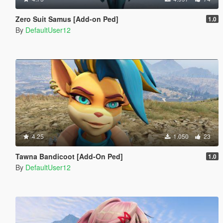
Zero Suit Samus [Add-on Ped]
1.0
By
DefaultUser12
4.25
1.050
23
Tawna Bandicoot [Add-On Ped]
1.0
By
DefaultUser12