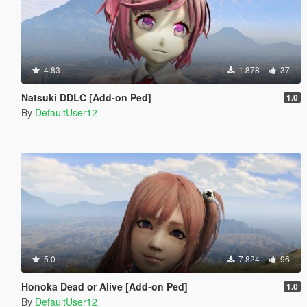
4.83
1.878
37
Natsuki DDLC [Add-on Ped]
1.0
By
DefaultUser12
5.0
7.824
96
Honoka Dead or Alive [Add-on Ped]
1.0
By
DefaultUser12