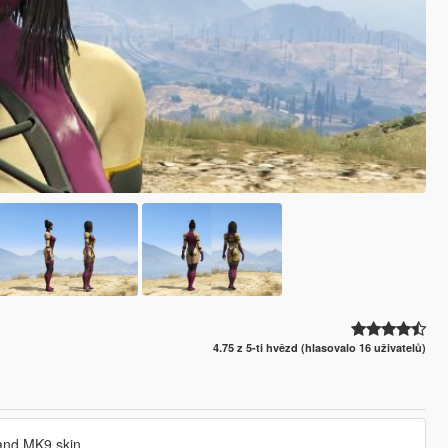
4.75 z 5-ti hvězd (hlasovalo 16 uživatelů)
 and MK9 skin.