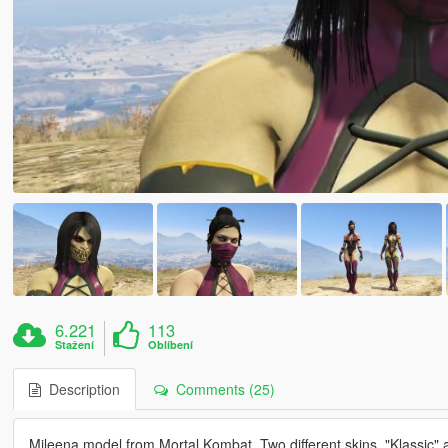
6.221
113
Stažení
Oblíbení
Description
Comments (25)
Mileena model from Mortal Kombat. Two different skins, "Klassic"