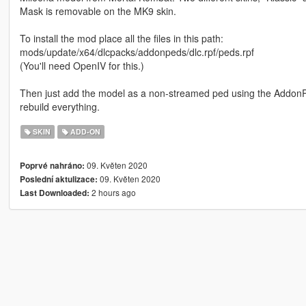
Mask is removable on the MK9 skin.
To install the mod place all the files in this path:
mods/update/x64/dlcpacks/addonpeds/dlc.rpf/peds.rpf
(You'll need OpenIV for this.)
Then just add the model as a non-streamed ped using the AddonP
rebuild everything.
SKIN
ADD-ON
09. Květen 2020
Poprvé nahráno:
09. Květen 2020
Poslední aktulizace:
2 hours ago
Last Downloaded: