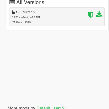
All Versions
1.0
(current)
6.220 stažení
, 40,8 MB
09. Květen 2020
More mods by
DefaultUser12
: