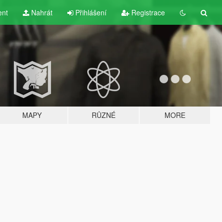
ent
Nahrát
Přihlášení
Registrace
MAPY
RŮZNÉ
MORE