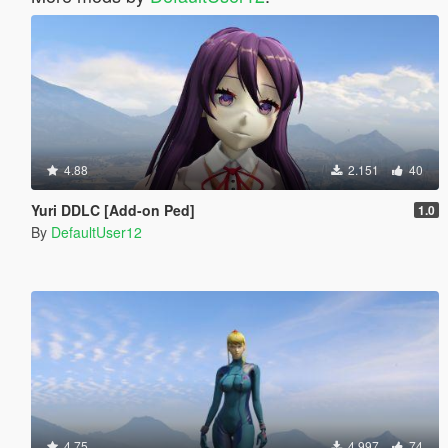
4.88
2.151
40
Yuri DDLC [Add-on Ped]
1.0
By
DefaultUser12
4.75
4.997
74