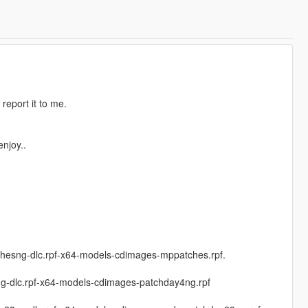
report it to me.
njoy..
hesng-dlc.rpf-x64-models-cdimages-mppatches.rpf.
g-dlc.rpf-x64-models-cdimages-patchday4ng.rpf