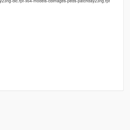
y23ng-dlc.rpf-x64-models-cdimages-peds-patchday23ng.rpf