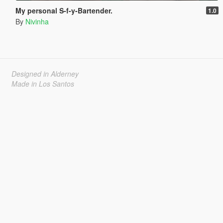
My personal S-f-y-Bartender.
1.0
By
Nivinha
Designed in Alderney
Made in Los Santos