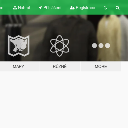
ent
Nahrát
Přihlášení
Registrace
MAPY
RŮZNÉ
MORE