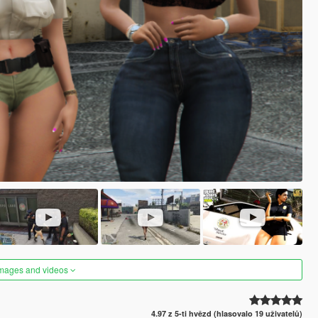
images and videos
4.97 z 5-ti hvězd (hlasovalo 19 uživatelů)