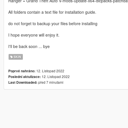
Ranger = Grand Theft Auto V-mods-update-x64-dlcpacks-patchda
All folders contain a text file for installation guide.
do not forget to backup your files before installing
I hope everyone will enjoy it.
I'll be back soon ... bye
SKIN
12. Listopad 2022
Poprvé nahráno:
12. Listopad 2022
Poslední aktulizace:
před 7 minutami
Last Downloaded: