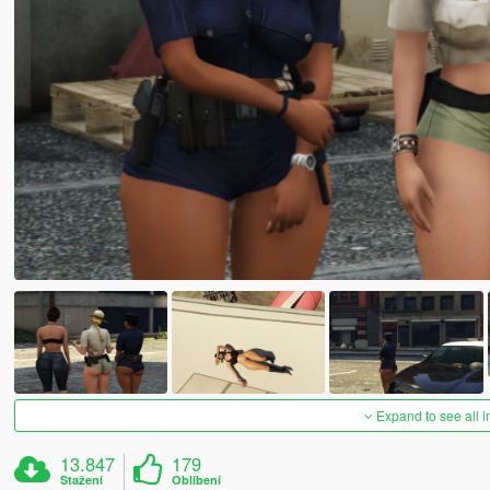
Expand to see all 
13.847
179
Stažení
Oblíbení