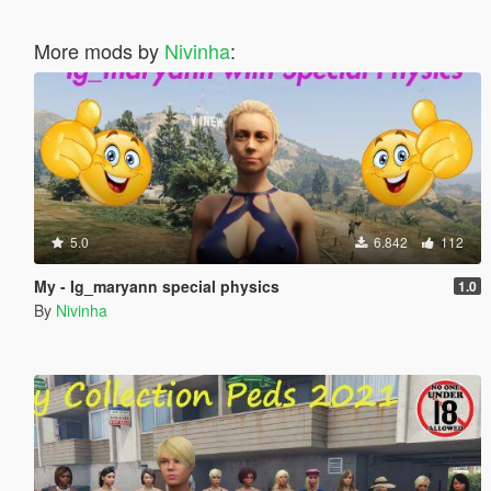
More mods by
Nivinha
:
5.0
6.842
112
My - Ig_maryann special physics
1.0
By
Nivinha