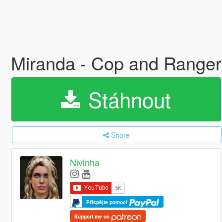
Miranda - Cop and Rang
Stáhnout
Share
Nivinha
Přispějte pomocí
Support me on