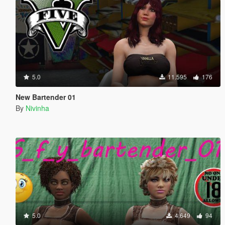
5.0
11.595
176
New Bartender 01
By
Nivinha
5.0
4.649
94