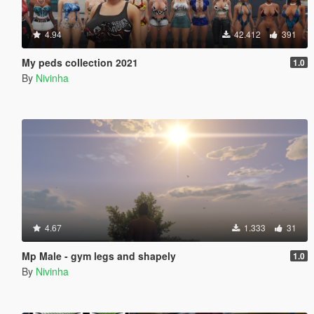
4.94
42.412
391
My peds collection 2021
1.0
By
Nivinha
4.67
1.333
31
Mp Male - gym legs and shapely
1.0
By
Nivinha