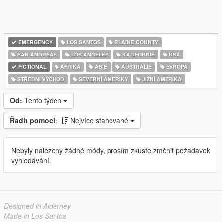
EMERGENCY
LOS SANTOS
BLAINE COUNTY
SAN ANDREAS
LOS ANGELES
KALIFORNIE
USA
FICTIONAL
AFRIKA
ASIE
AUSTRÁLIE
EVROPA
STŘEDNÍ VÝCHOD
SEVERNÍ AMERIKY
JIŽNÍ AMERIKA
Od:
Tento týden
Řadit pomocí:
Nejvíce stahované
Nebyly nalezeny žádné módy, prosím zkuste změnit požadavek
vyhledávání.
Designed in Alderney
Made in Los Santos