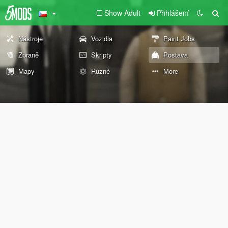
Show Adult
Přihlášení
Nástroje
Vozidla
Paint Jobs
Zbraně
Skripty
Postava
Mapy
Různé
More