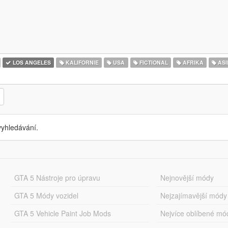
LOS ANGELES
KALIFORNIE
USA
FICTIONAL
AFRIKA
ASI
yhledávání.
GTA 5 Nástroje pro úpravu
Nejnovější módy
GTA 5 Módy vozidel
Nejzajímavější módy
GTA 5 Vehicle Paint Job Mods
Nejvíce oblíbené mó