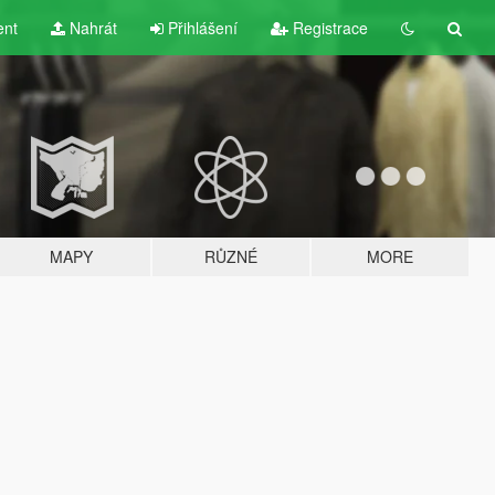
ent
Nahrát
Přihlášení
Registrace
MAPY
RŮZNÉ
MORE