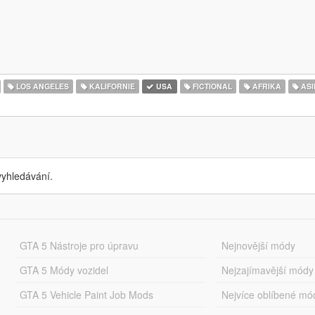
LOS ANGELES
KALIFORNIE
USA
FICTIONAL
AFRIKA
ASI
yhledávání.
GTA 5 Nástroje pro úpravu
Nejnovější módy
GTA 5 Módy vozidel
Nejzajímavější módy
GTA 5 Vehicle Paint Job Mods
Nejvíce oblíbené mó