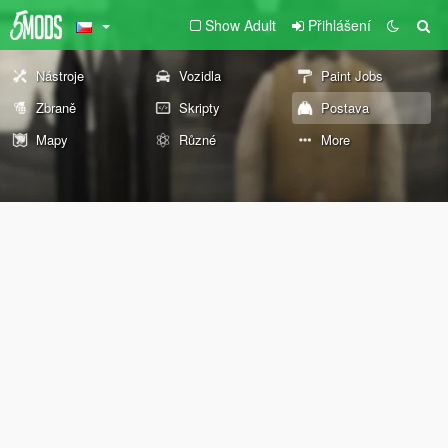
Show Adult
Přihlášení
Nástroje
Vozidla
Paint Jobs
Zbraně
Skripty
Postava
Mapy
Různé
More