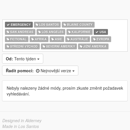
EMERGENCY
LOS SANTOS
BLAINE COUNTY
SAN ANDREAS
LOS ANGELES
KALIFORNIE
USA
FICTIONAL
AFRIKA
ASIE
AUSTRÁLIE
EVROPA
STŘEDNÍ VÝCHOD
SEVERNÍ AMERIKY
JIŽNÍ AMERIKA
Od:
Tento týden
Řadit pomocí:
Nejnovější verze
Nebyly nalezeny žádné módy, prosím zkuste změnit požadavek
vyhledávání.
Designed in Alderney
Made in Los Santos