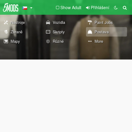
Show Adult
Přihlášení
Nástroje
Vozidla
Paint Jobs
Zbraně
Skripty
Postava
Mapy
Různé
More