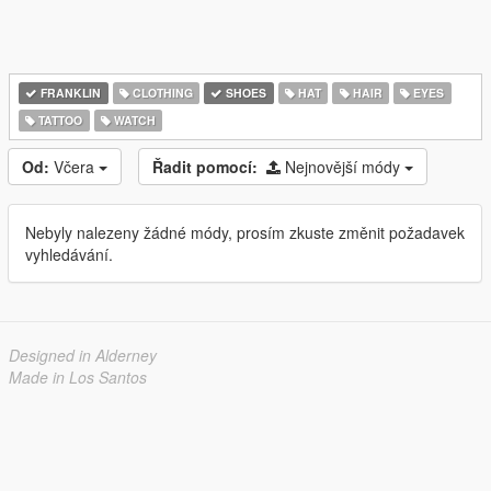
FRANKLIN
CLOTHING
SHOES
HAT
HAIR
EYES
TATTOO
WATCH
Od:
Včera
Řadit pomocí:
Nejnovější módy
Nebyly nalezeny žádné módy, prosím zkuste změnit požadavek
vyhledávání.
Designed in Alderney
Made in Los Santos