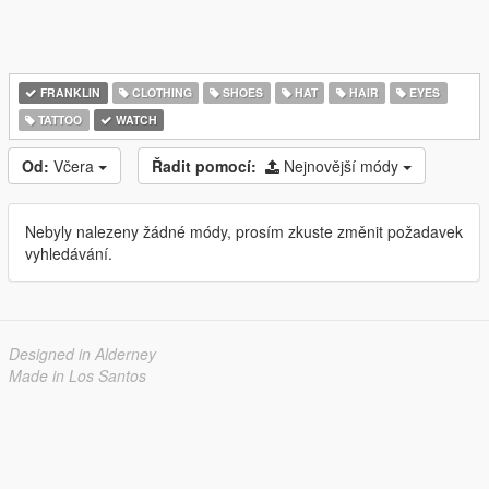
FRANKLIN
CLOTHING
SHOES
HAT
HAIR
EYES
TATTOO
WATCH
Od:
Včera
Řadit pomocí:
Nejnovější módy
Nebyly nalezeny žádné módy, prosím zkuste změnit požadavek
vyhledávání.
Designed in Alderney
Made in Los Santos