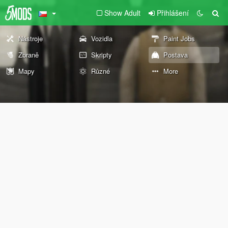
Show Adult
Přihlášení
Nástroje
Vozidla
Paint Jobs
Zbraně
Skripty
Postava
Mapy
Různé
More