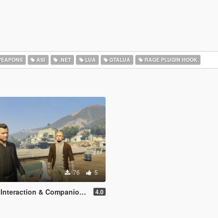
EAPONS
ASI
.NET
LUA
GTALUA
RAGE PLUGIN HOOK
76
5
ction & Companion Actions [Legacy]
4.0