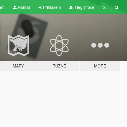
ent
Nahrát
Přihlášení
Registrace
MAPY
RŮZNÉ
MORE