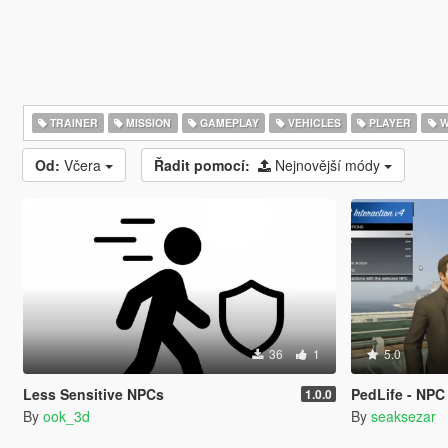
TRAINER
MISSION
GAMEPLAY
VEHICLES
PLAYER
W
Od:
Včera
Řadit pomocí:
Nejnovější módy
36
1
5.0
Less Sensitive NPCs
PedLife - NPC Intera
1.0.0
By
ook_3d
By
seaksezar