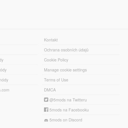
Kontakt
Ochrana osobních údajů
dy
Cookie Policy
módy
Manage cookie settings
módy
Terms of Use
s.com
DMCA
@5mods na Twitteru
5mods na Facebooku
5mods on Discord