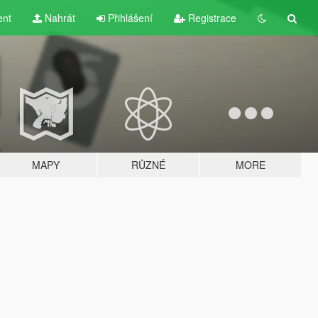
ent
Nahrát
Přihlášení
Registrace
MAPY
RŮZNÉ
MORE