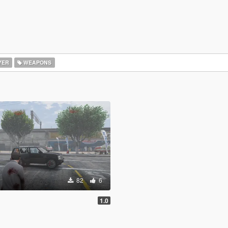
YER
WEAPONS
82
6
1.0