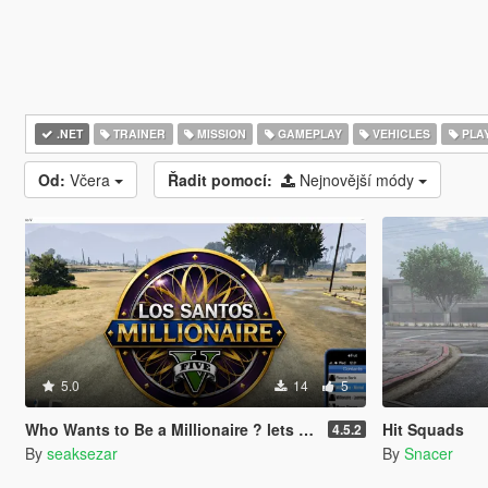
.NET
TRAINER
MISSION
GAMEPLAY
VEHICLES
PLA
Od:
Včera
Řadit pomocí:
Nejnovější módy
5.0
14
5
Who Wants to Be a Millionaire ? lets play! (legacy and enhanced)
Hit Squads
4.5.2
By
seaksezar
By
Snacer