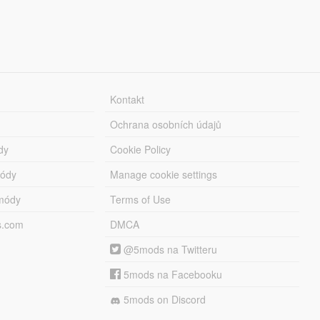
Kontakt
Ochrana osobních údajů
dy
Cookie Policy
módy
Manage cookie settings
módy
Terms of Use
s.com
DMCA
@5mods na Twitteru
5mods na Facebooku
5mods on Discord