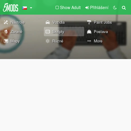
Show Adult
Přihlášení
Nástroje
Vozidla
Paint Jobs
Zbraně
Skripty
Postava
Mapy
Různé
More