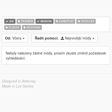
ASI
TRAINER
MISSION
GAMEPLAY
VEHICLES
PLAYER
WEAPONS
Od:
Včera
Řadit pomocí:
Nejnovější módy
Nebyly nalezeny žádné módy, prosím zkuste změnit požadavek
vyhledávání.
Designed in Alderney
Made in Los Santos