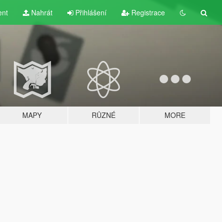
ent
Nahrát
Přihlášení
Registrace
MAPY
RŮZNÉ
MORE