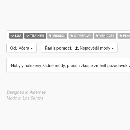
LUA
TRAINER
MISSION
GAMEPLAY
VEHICLES
PLA
Od:
Včera
Řadit pomocí:
Nejnovější módy
Nebyly nalezeny žádné módy, prosím zkuste změnit požadavek v
Designed in Alderney
Made in Los Santos