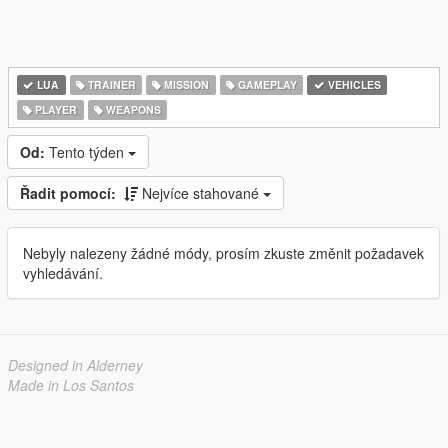
LUA
TRAINER
MISSION
GAMEPLAY
VEHICLES
PLAYER
WEAPONS
Od:
Tento týden
Řadit pomocí:
Nejvíce stahované
Nebyly nalezeny žádné módy, prosím zkuste změnit požadavek
vyhledávání.
Designed in Alderney
Made in Los Santos