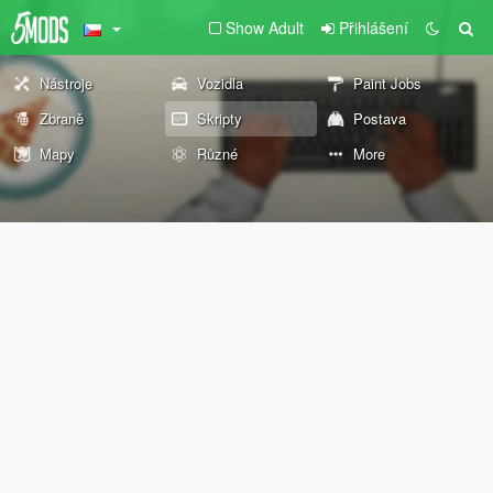
Show Adult
Přihlášení
Nástroje
Vozidla
Paint Jobs
Zbraně
Skripty
Postava
Mapy
Různé
More