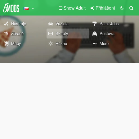
Show Adult
Přihlášení
Nástroje
Vozidla
Paint Jobs
Zbraně
Skripty
Postava
Mapy
Různé
More