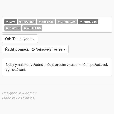
LUA
TRAINER
MISSION
GAMEPLAY
VEHICLES
PLAYER
WEAPONS
Od:
Tento týden
Řadit pomocí:
Nejnovější verze
Nebyly nalezeny žádné módy, prosím zkuste změnit požadavek
vyhledávání.
Designed in Alderney
Made in Los Santos