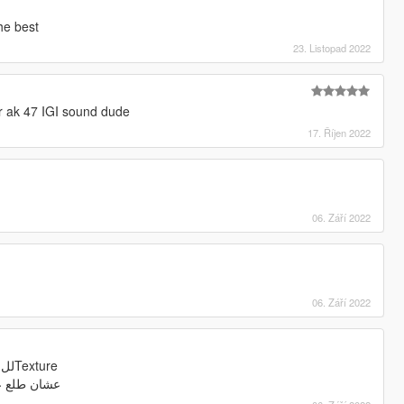
he best
23. Listopad 2022
or ak 47 IGI sound dude
17. Říjen 2022
06. Září 2022
06. Září 2022
ياريت ياحبيبنا تقولي علي اي AI للTexture
عشان طلع ع