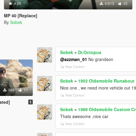
4.08
4.613
33
MP 40 [Replace]
By
Sobek
Sobek
»
Dr.Octopus
@azzman_01
No grandson
View Context
Sobek
»
1902 Oldsmobile Runabout
Nice one , we need more vehicle out 1
988
11
View Context
ated]
1
Sobek
»
1989 Oldsmobile Custom Cr
Thats awesome ,nice car
View Context