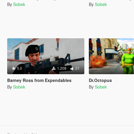
By
Sobek
By
Sobek
5.0
1.208
21
Barney Ross from Expendables
Dr.Octopus
By
Sobek
By
Sobek