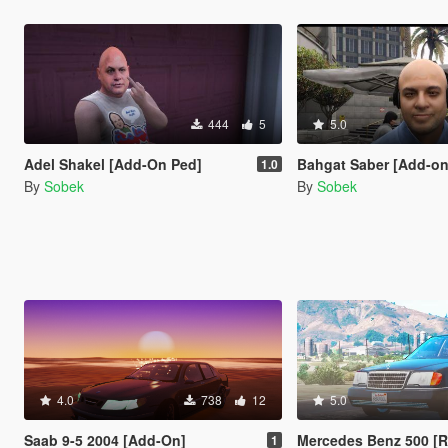
444
5
5.0
Adel Shakel [Add-On Ped]
Bahgat Saber [Add-on
1.0
By
Sobek
By
Sobek
4.0
738
12
5.0
Saab 9-5 2004 [Add-On]
Mercedes Benz 500 [R
1