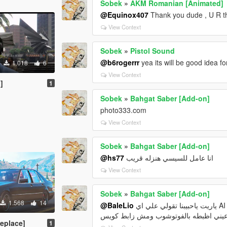
Sobek
»
AKM Romanian [Animated]
@Equinox407
Thank you dude , U R t
View Context
Sobek
»
Pistol Sound
@b6rogerrr
yea its will be good idea f
1.018
6
View Context
]
1
Sobek
»
Bahgat Saber [Add-on]
photo333.com
View Context
Sobek
»
Bahgat Saber [Add-on]
@hs77
انا عامل للسيسي هنزله قريب
View Context
Sobek
»
Bahgat Saber [Add-on]
1.568
14
@BaleLio
يني اظبطه بالفوتوشوب ومش زابط كويس
eplace]
1