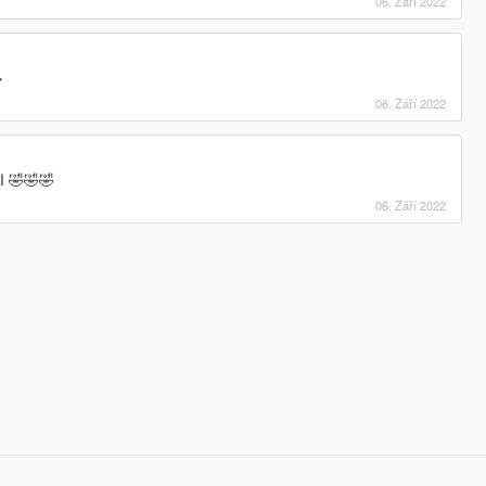
06. Září 2022
ح
06. Září 2022
انت عايز اللعبة تكراش شكلك 🤣🤣🤣
06. Září 2022