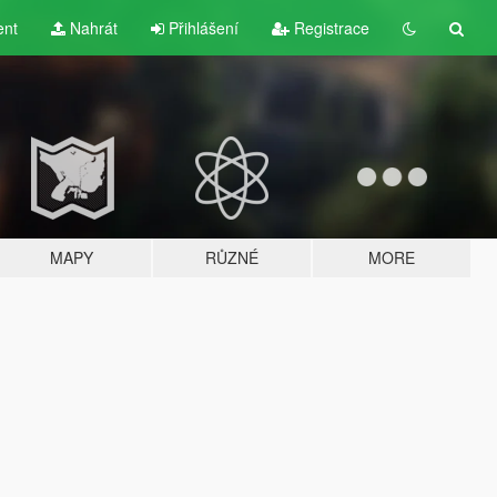
ent
Nahrát
Přihlášení
Registrace
MAPY
RŮZNÉ
MORE