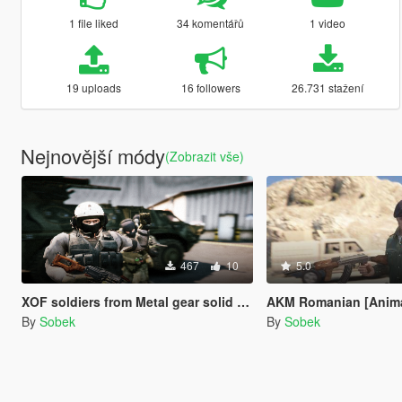
1 file liked
34 komentářů
1 video
19 uploads
16 followers
26.731 stažení
Nejnovější módy
(Zobrazit vše)
467
10
5.0
XOF soldiers from Metal gear solid [Add-on]
AKM Romanian [Anim
By
Sobek
By
Sobek