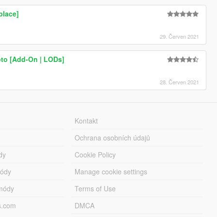
place]
29. Červen 2021
to [Add-On | LODs]
28. Červen 2021
Kontakt
Ochrana osobních údajů
dy
Cookie Policy
módy
Manage cookie settings
módy
Terms of Use
s.com
DMCA