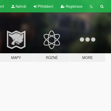
ent
Nahrát
Přihlášení
Registrace
MAPY
RŮZNÉ
MORE