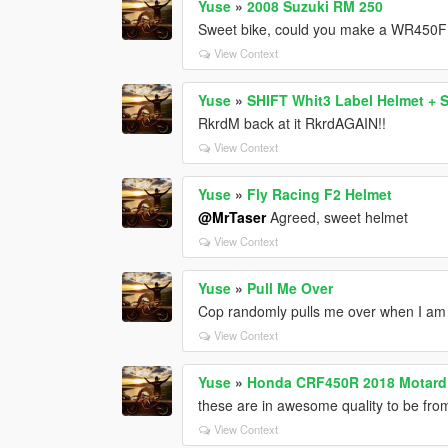
Yuse
»
2008 Suzuki RM 250
Sweet bike, could you make a WR450
View Context
Yuse
»
SHIFT Whit3 Label Helmet +
RkrdM back at it RkrdAGAIN!!
View Context
Yuse
»
Fly Racing F2 Helmet
@MrTaser
Agreed, sweet helmet
View Context
Yuse
»
Pull Me Over
Cop randomly pulls me over when I am o
View Context
Yuse
»
Honda CRF450R 2018 Motard 
these are in awesome quality to be fro
View Context