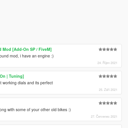
d Mod [Add-On SP / FiveM]
ound mod, i have an engine :)
24. Říjen 2021
On | Tuning]
 working dials and its perfect
25. Září 2021
along with some of your other old bikes :)
27. Červenec 2021