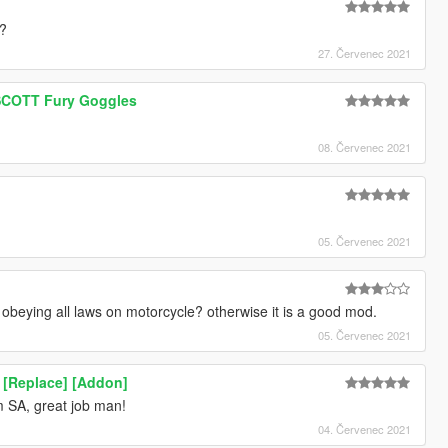
F?
27. Červenec 2021
 SCOTT Fury Goggles
08. Červenec 2021
05. Červenec 2021
beying all laws on motorcycle? otherwise it is a good mod.
05. Červenec 2021
[Replace] [Addon]
m SA, great job man!
04. Červenec 2021