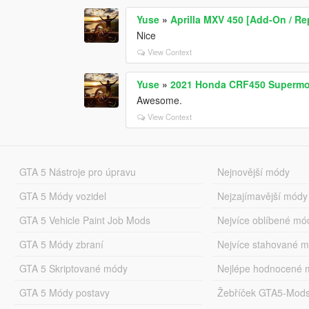
Yuse
»
Aprilla MXV 450 [Add-On / Re
Nice
View Context
Yuse
»
2021 Honda CRF450 Supermo
Awesome.
View Context
GTA 5 Nástroje pro úpravu
Nejnovější módy
GTA 5 Módy vozidel
Nejzajímavější módy
GTA 5 Vehicle Paint Job Mods
Nejvíce oblíbené mó
GTA 5 Módy zbraní
Nejvíce stahované 
GTA 5 Skriptované módy
Nejlépe hodnocené 
GTA 5 Módy postavy
Žebříček GTA5-Mod