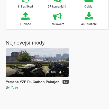
8 files liked
37 komentářů
0 videí
1 upload
0 followers
466 stažení
Nejnovější módy
466
1
Yamaha YZF R6 Carbon Paintjob
1.0
By
Yuse