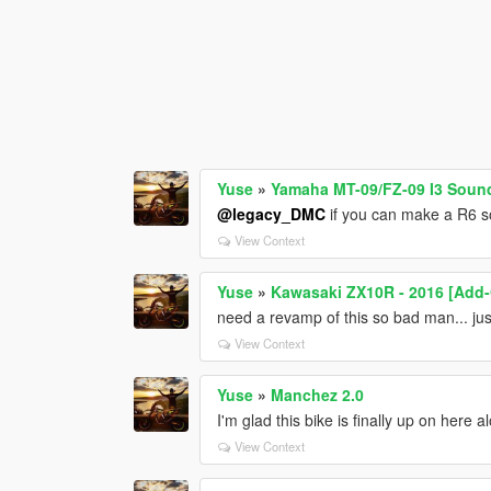
Yuse
»
Yamaha MT-09/FZ-09 I3 Soun
@legacy_DMC
if you can make a R6 s
View Context
Yuse
»
Kawasaki ZX10R - 2016 [Add-
need a revamp of this so bad man... just
View Context
Yuse
»
Manchez 2.0
I'm glad this bike is finally up on here 
View Context