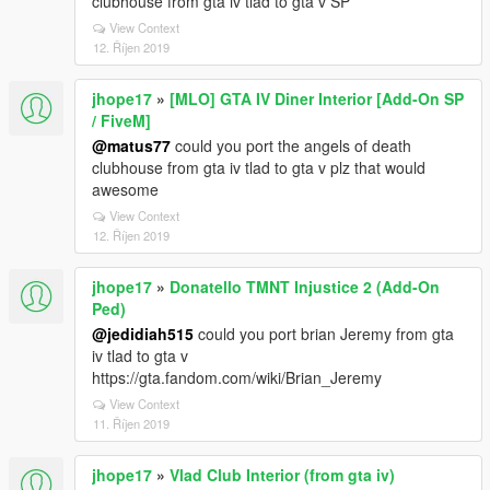
clubhouse from gta iv tlad to gta v SP
View Context
12. Říjen 2019
jhope17
»
[MLO] GTA IV Diner Interior [Add-On SP
/ FiveM]
@matus77
could you port the angels of death
clubhouse from gta iv tlad to gta v plz that would
awesome
View Context
12. Říjen 2019
jhope17
»
Donatello TMNT Injustice 2 (Add-On
Ped)
@jedidiah515
could you port brian Jeremy from gta
iv tlad to gta v
https://gta.fandom.com/wiki/Brian_Jeremy
View Context
11. Říjen 2019
jhope17
»
Vlad Club Interior (from gta iv)