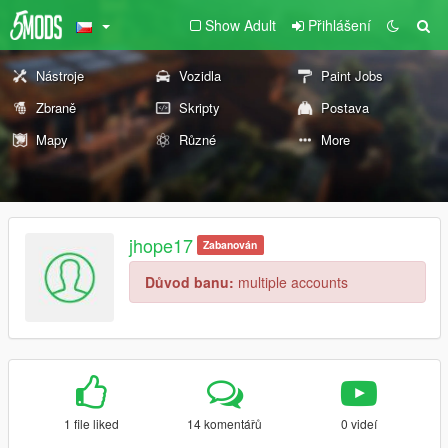
Show Adult
Přihlášení
Nástroje
Vozidla
Paint Jobs
Zbraně
Skripty
Postava
Mapy
Různé
More
jhope17
Zabanován
Důvod banu:
multiple accounts
1 file liked
14 komentářů
0 videí