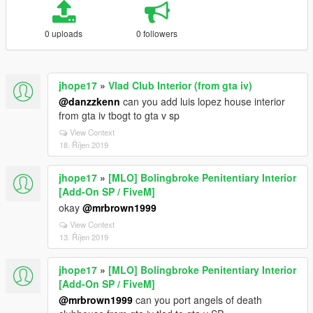
0 uploads
0 followers
jhope17
»
Vlad Club Interior (from gta iv)
@danzzkenn
can you add luis lopez house interior
from gta iv tbogt to gta v sp
View Context
18. Říjen 2019
jhope17
»
[MLO] Bolingbroke Penitentiary Interior
[Add-On SP / FiveM]
okay
@mrbrown1999
View Context
13. Říjen 2019
jhope17
»
[MLO] Bolingbroke Penitentiary Interior
[Add-On SP / FiveM]
@mrbrown1999
can you port angels of death