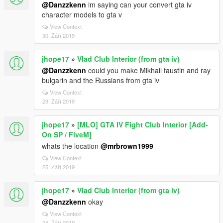
@Danzzkenn
im saying can your convert gta iv
character models to gta v
View Context
30. Září 2019
jhope17
»
Vlad Club Interior (from gta iv)
@Danzzkenn
could you make Mikhail faustin and ray
bulgarin and the Russians from gta iv
View Context
29. Září 2019
jhope17
»
[MLO] GTA IV Fight Club Interior [Add-
On SP / FiveM]
whats the location
@mrbrown1999
View Context
25. Září 2019
jhope17
»
Vlad Club Interior (from gta iv)
@Danzzkenn
okay
View Context
24. Září 2019