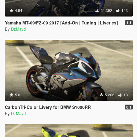
4.94
51.392
143
Yamaha MT-09/FZ-09 2017 [Add-On | Tuning | Liveries]
1.1
By
DzMayd
5.0
5.206
18
CarbonTri-Color Livery for BMW S1000RR
0.1
By
DzMayd