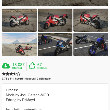
18.087
67
Stažení
Oblíbení
3.75 z 5-ti hvězd (hlasovali 2 uživatelé)
Credits:
Mods by Joe_Garage-MOD
Editing by DzMayd
Installation instructions: