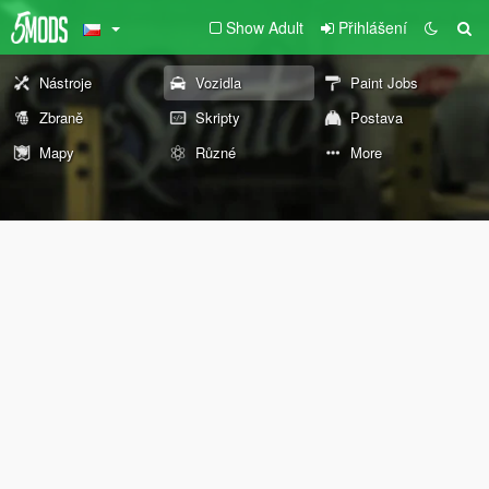
Show Adult
Přihlášení
Nástroje
Vozidla
Paint Jobs
Zbraně
Skripty
Postava
Mapy
Různé
More