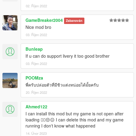
02. Říjen 2022
GameBreaker2004
Zabanován
Nice mod bro
03. Říjen 2022
Bunleap
If u can do support livery it too good brother
03. Říjen 2022
POOMza
พี่ครับปล่อยตัวที่มีชิวแต่งหน่อยได้มั้ยครับ
20. Říjen 2022
Ahmed122
I can install this mod but my game is not open after
loading 😮‍💨😔😐 I can delete this mod and my game
running I don't know what happened
14. Únor 2023