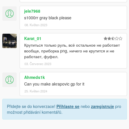
jele7968
s1000rr gray black please
08. Květen 2023
Karat_01
Крутиться только руль, всё остальное не работает
вообще, приборка png, ничего не крутится и не
работает, фуфел.
03. Červenec 2023
Ahmeds1k
Can you make akrapovic gp for it
25. Květen 2024
Přidejte se do konverzace!
Přihlaste se
nebo
zaregistruje
pro
možnost přidávání komentářů.