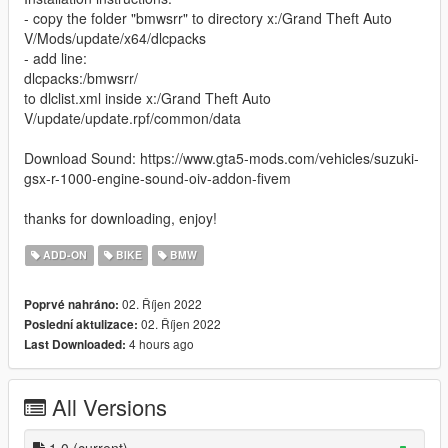
- copy the folder "bmwsrr" to directory x:/Grand Theft Auto
V/Mods/update/x64/dlcpacks
- add line:
dlcpacks:/bmwsrr/
to dlclist.xml inside x:/Grand Theft Auto
V/update/update.rpf/common/data
Download Sound: https://www.gta5-mods.com/vehicles/suzuki-
gsx-r-1000-engine-sound-oiv-addon-fivem
thanks for downloading, enjoy!
ADD-ON
BIKE
BMW
02. Říjen 2022
Poprvé nahráno:
02. Říjen 2022
Poslední aktulizace:
4 hours ago
Last Downloaded:
All Versions