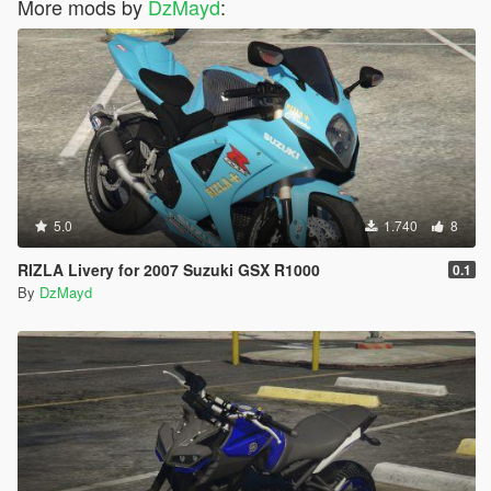
More mods by
DzMayd
:
5.0
1.740
8
RIZLA Livery for 2007 Suzuki GSX R1000
0.1
By
DzMayd