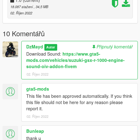
1.0
(current)
18.087 stažení
, 34,5 MB
02. Říjen 2022
10 Komentářů
DzMayd
Připnutý komentář
Autor
Download Sound:
https://www.gta5-
mods.com/vehicles/suzuki-gsx-r-1000-engine-
sound-oiv-addon-fivem
02. Říjen 2022
gta5-mods
This file has been approved automatically. If you think
this file should not be here for any reason please
report it.
02. Říjen 2022
Bunleap
thank u