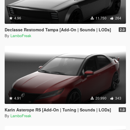
4.96
11.750
264
Declasse Restomod Tampa [Add-On | Sounds | LODs]
2.0
By
LamboFreak
4.91
20.990
343
Karin Asterope RS [Add-On | Tuning | Sounds | LODs]
1.0
By
LamboFreak