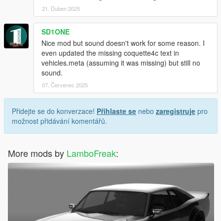
21. Duben 2025
SD1ONE
Nice mod but sound doesn't work for some reason. I
even updated the missing coquette4c text in
vehicles.meta (assuming it was missing) but still no
sound.
07. Červenec 2025
Přidejte se do konverzace!
Přihlaste se
nebo
zaregistruje
pro
možnost přidávání komentářů.
More mods by
LamboFreak
: