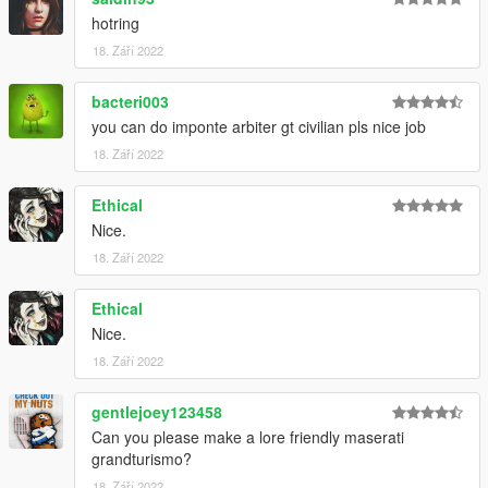
hotring
18. Září 2022
bacteri003
you can do imponte arbiter gt civilian pls nice job
18. Září 2022
Ethical
Nice.
18. Září 2022
Ethical
Nice.
18. Září 2022
gentlejoey123458
Can you please make a lore friendly maserati
grandturismo?
18. Září 2022