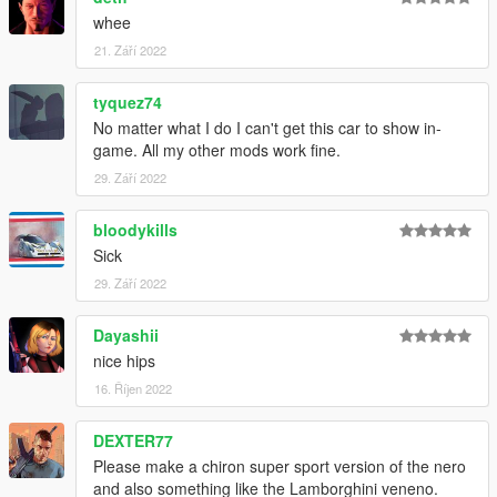
whee
21. Září 2022
tyquez74
No matter what I do I can't get this car to show in-
game. All my other mods work fine.
29. Září 2022
bloodykills
Sick
29. Září 2022
Dayashii
nice hips
16. Říjen 2022
DEXTER77
Please make a chiron super sport version of the nero
and also something like the Lamborghini veneno.