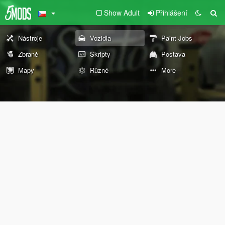
Show Adult
Přihlášení
Nástroje
Vozidla
Paint Jobs
Zbraně
Skripty
Postava
Mapy
Různé
More