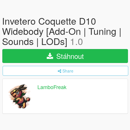
Invetero Coquette D10
Widebody [Add-On | Tuning |
Sounds | LODs]
1.0
Stáhnout
Share
LamboFreak