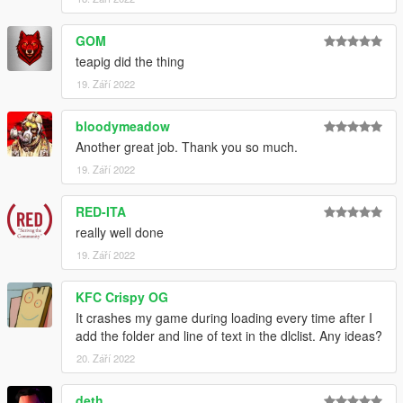
GOM
teapig did the thing
19. Září 2022
bloodymeadow
Another great job. Thank you so much.
19. Září 2022
RED-ITA
really well done
19. Září 2022
KFC Crispy OG
It crashes my game during loading every time after I
add the folder and line of text in the dlclist. Any ideas?
20. Září 2022
deth