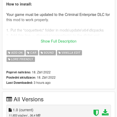
How to install:
Your game must be updated to the Criminal Enterprise DLC for
this mod to work properly.
1. Put the "coquette4c" folder in mods\update\x64\dlcpacks
2. Add this line -> dlcpacks:\coquette4c\ to the dlclist.xml
(mods\update\update.rpf\common\data)
Show Full Description
Spawn name: coquette4c
ADD-ON
CAR
SOUND
VANILLA EDIT
LORE FRIENDLY
Credits:
LamboFreak
- Modelling, porting, sounds, handling
18. Září 2022
Poprvé nahráno:
Dani02
- Add-on, QA Testing
18. Září 2022
Poslední aktulizace:
GTA GFX
- Vectorized HSW logo, which I used to recreate the
3 hours ago
Last Downloaded:
HSW badge
MyCrystals!
- Description
All Versions
1.0
(current)
11.953 stažení
, 36,4 MB