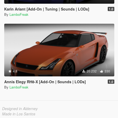
Karin Ariant [Add-On | Tuning | Sounds | LODs]
1.0
By
LamboFreak
4.8
20.232
330
Annis Elegy RH8-X [Add-On | Sounds | LODs]
1.0
By
LamboFreak
Designed in Alderney
Made in Los Santos