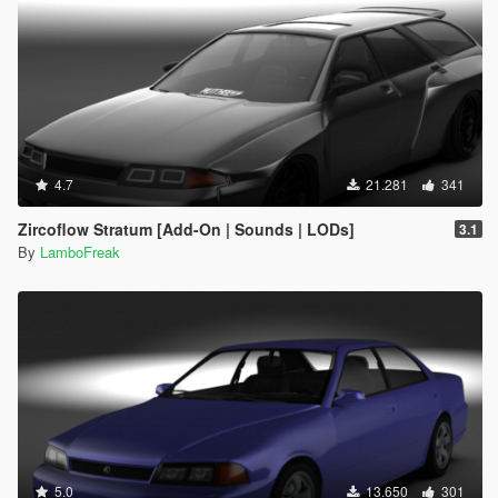
4.7
21.281
341
Zircoflow Stratum [Add-On | Sounds | LODs]
3.1
By
LamboFreak
5.0
13.650
301