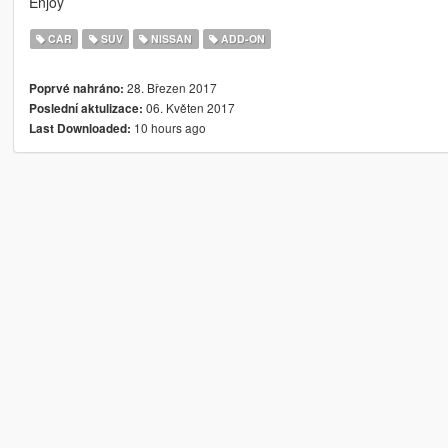
Enjoy
CAR
SUV
NISSAN
ADD-ON
28. Březen 2017
Poprvé nahráno:
06. Květen 2017
Poslední aktulizace:
10 hours ago
Last Downloaded: