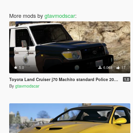
More mods by
gtavmodscar
:
5.0
6.068
17
Toyota Land Cruiser j70 Machito standard Police 2014 [Add-On | Replace | Livery | Extras | Template]
1.0
By
gtavmodscar