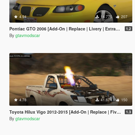
4.94
14.775
207
Pontiac GTO 2006 [Add-On | Replace | Livery | Extras | Template]
1.2
By
gtavmodscar
4.78
41.671
150
Toyota Hilux Vigo 2012-2015 [Add-On | Replace | FiveM | Version 3 | Livery | Extras | Template | Tuning 200+ | Dirt]
1.3
By
gtavmodscar