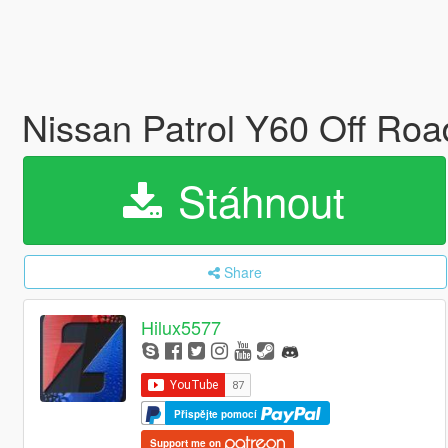
Nissan Patrol Y60 Off Roa
Stáhnout
Share
Hilux5577
Přispějte pomocí
Support me on