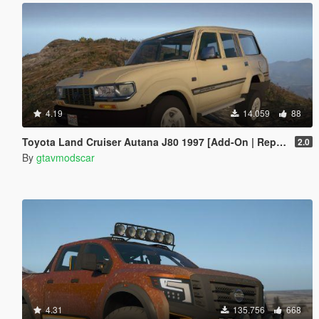
4.19
14.059
88
Toyota Land Cruiser Autana J80 1997 [Add-On | Replace | Livery | Extras | Template]
2.0
By
gtavmodscar
4.31
135.756
668