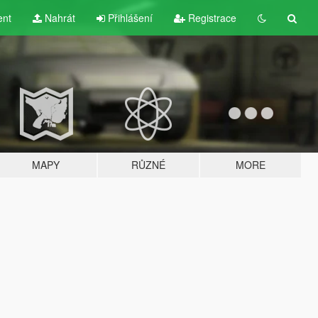
ent
Nahrát
Přihlášení
Registrace
MAPY
RŮZNÉ
MORE