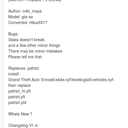
Author: miki_mays
Model: gta sa
Converted: Hilux5577
Bugs:
Glass doesn't break.
and a few other minor things
There may be minor mistakes
Please tell me that
Replaces: patriot
install :
Grand Theft Auto V\mods\x64e.rpf\levels\gta5\vehicles.rpf\
then replace
patriot_hi.yft
patriot.yft
patriot.ytd
Whats New ?
Changelog V1.4: