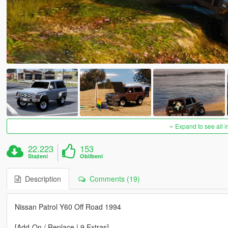
Expand to see all 
22.223
153
Stažení
Oblíbení
Description
Comments (19)
Nissan Patrol Y60 Off Road 1994
[Add-On / Replace | 9 Extras]