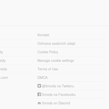
Kontakt
Ochrana osobních údajů
dy
Cookie Policy
módy
Manage cookie settings
módy
Terms of Use
s.com
DMCA
@5mods na Twitteru
5mods na Facebooku
5mods on Discord