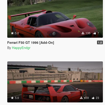
5.0
135
7
Ferrari F50 GT 1996 [Add-On]
1.0
By
HappyEndgr
5.0
459
23