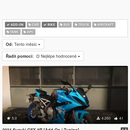
ADD-ON
CAR
BIKE
SUV
TRUCK
AIRCRAFT
TANK
APC
Od:
Tento měsíc
Řadit pomocí:
Nejlépe hodnocené
5.0
4.260
41
2024 Suzuki GSX-8R [Add-On | Tuning]
1.0