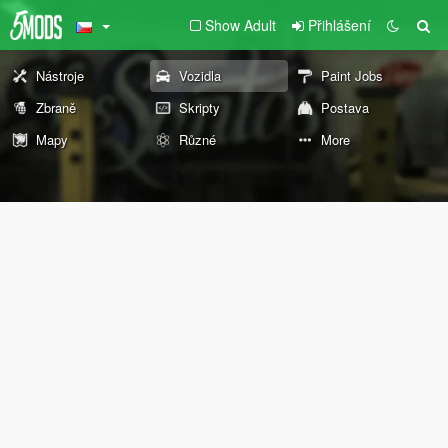
Show Adult
Přihlášení
Nástroje
Vozidla
Paint Jobs
Zbraně
Skripty
Postava
Mapy
Různé
More