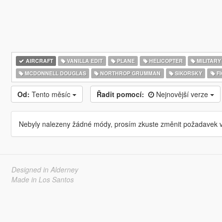
AIRCRAFT
VANILLA EDIT
PLANE
HELICOPTER
MILITARY
MCDONNELL DOUGLAS
NORTHROP GRUMMAN
SIKORSKY
FI
Od:
Tento měsíc
Řadit pomocí:
Nejnovější verze
Nebyly nalezeny žádné módy, prosím zkuste změnit požadavek v
Designed in Alderney
Made in Los Santos