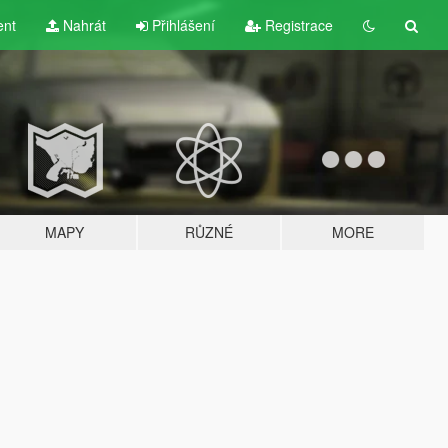
ent
Nahrát
Přihlášení
Registrace
MAPY
RŮZNÉ
MORE