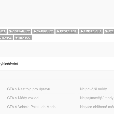
 JET
CIVILIAN JET
CARGO JET
PROPELLER
AMPHIBIOUS
STE
CTIONAL
MENYOO
yhledávání.
GTA 5 Nástroje pro úpravu
Nejnovější módy
GTA 5 Módy vozidel
Nejzajímavější módy
GTA 5 Vehicle Paint Job Mods
Nejvíce oblíbené mó