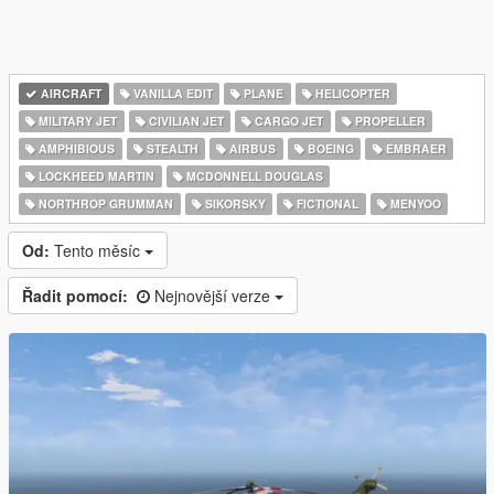
AIRCRAFT
VANILLA EDIT
PLANE
HELICOPTER
MILITARY JET
CIVILIAN JET
CARGO JET
PROPELLER
AMPHIBIOUS
STEALTH
AIRBUS
BOEING
EMBRAER
LOCKHEED MARTIN
MCDONNELL DOUGLAS
NORTHROP GRUMMAN
SIKORSKY
FICTIONAL
MENYOO
Od:
Tento měsíc
Řadit pomocí:
Nejnovější verze