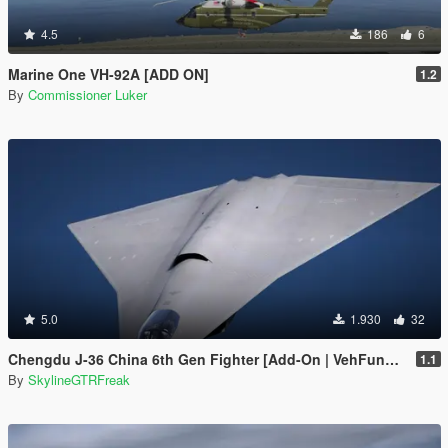
4.5
186
6
Marine One VH-92A [ADD ON]
1.2
By
Commissioner Luker
5.0
1.930
32
Chengdu J-36 China 6th Gen Fighter [Add-On | VehFuncs V]
1.1
By
SkylineGTRFreak