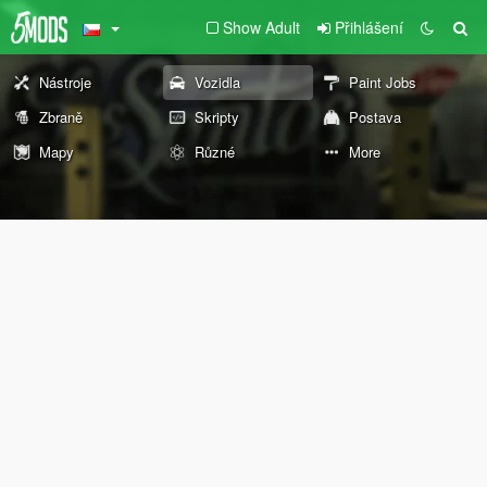
Show Adult
Přihlášení
Nástroje
Vozidla
Paint Jobs
Zbraně
Skripty
Postava
Mapy
Různé
More