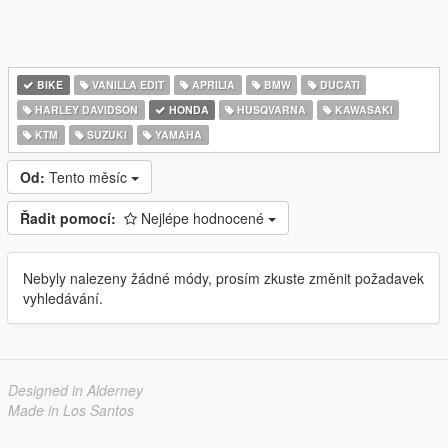
BIKE
VANILLA EDIT
APRILIA
BMW
DUCATI
HARLEY DAVIDSON
HONDA
HUSQVARNA
KAWASAKI
KTM
SUZUKI
YAMAHA
Od:
Tento měsíc
Řadit pomocí:
Nejlépe hodnocené
Nebyly nalezeny žádné módy, prosím zkuste změnit požadavek
vyhledávání.
Designed in Alderney
Made in Los Santos