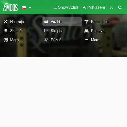
Show Adult
Přihlášení
Nástroje
Vozidla
Paint Jobs
Zbraně
Skripty
Postava
Mapy
Různé
More