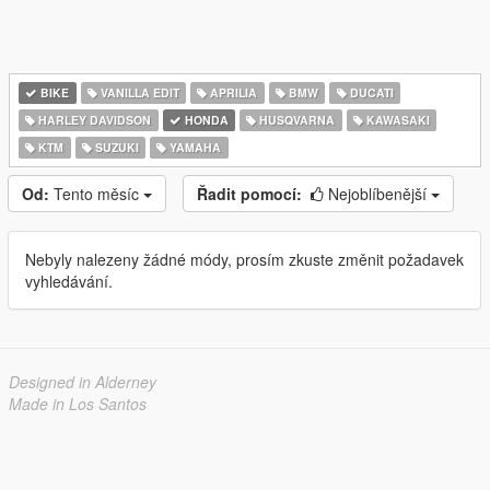
BIKE
VANILLA EDIT
APRILIA
BMW
DUCATI
HARLEY DAVIDSON
HONDA
HUSQVARNA
KAWASAKI
KTM
SUZUKI
YAMAHA
Od:
Tento měsíc
Řadit pomocí:
Nejoblíbenější
Nebyly nalezeny žádné módy, prosím zkuste změnit požadavek
vyhledávání.
Designed in Alderney
Made in Los Santos