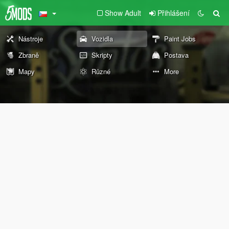
Show Adult
Přihlášení
Nástroje
Vozidla
Paint Jobs
Zbraně
Skripty
Postava
Mapy
Různé
More