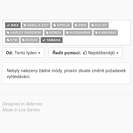
BIKE
VANILLA EDIT
APRILIA
BMW
DUCATI
HARLEY DAVIDSON
HONDA
HUSQVARNA
KAWASAKI
KTM
SUZUKI
YAMAHA
Od:
Tento týden
Řadit pomocí:
Nejoblíbenější
Nebyly nalezeny žádné módy, prosím zkuste změnit požadavek
vyhledávání.
Designed in Alderney
Made in Los Santos