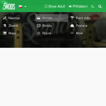
Show Adult
Přihlášení
Nástroje
Vozidla
Paint Jobs
Zbraně
Skripty
Postava
Mapy
Různé
More