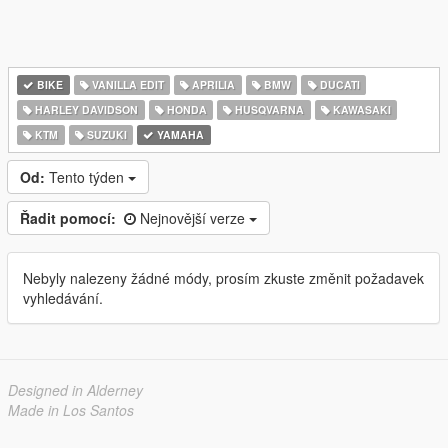
BIKE
VANILLA EDIT
APRILIA
BMW
DUCATI
HARLEY DAVIDSON
HONDA
HUSQVARNA
KAWASAKI
KTM
SUZUKI
YAMAHA
Od:
Tento týden
Řadit pomocí:
Nejnovější verze
Nebyly nalezeny žádné módy, prosím zkuste změnit požadavek
vyhledávání.
Designed in Alderney
Made in Los Santos