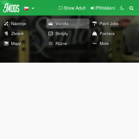
Show Adult
Přihlášení
Nástroje
Vozidla
Paint Jobs
Zbraně
Skripty
Postava
Mapy
Různé
More