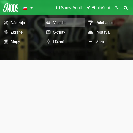
Show Adult
Přihlášení
Nástroje
Vozidla
Paint Jobs
Zbraně
Skripty
Postava
Mapy
Různé
More