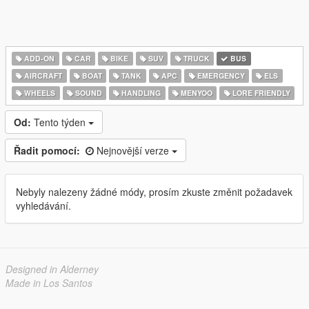
ADD-ON
CAR
BIKE
SUV
TRUCK
BUS
AIRCRAFT
BOAT
TANK
APC
EMERGENCY
ELS
WHEELS
SOUND
HANDLING
MENYOO
LORE FRIENDLY
Od:
Tento týden
Řadit pomocí:
Nejnovější verze
Nebyly nalezeny žádné módy, prosím zkuste změnit požadavek
vyhledávání.
Designed in Alderney
Made in Los Santos