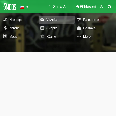
Show Adult
Přihlášení
Nástroje
Vozidla
Paint Jobs
Zbraně
Skripty
Postava
Mapy
Různé
More