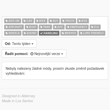
ADD-ON
CAR
BIKE
SUV
TRUCK
BUS
AIRCRAFT
BOAT
TANK
APC
EMERGENCY
ELS
WHEELS
SOUND
HANDLING
MENYOO
LORE FRIENDLY
Od:
Tento týden
Řadit pomocí:
Nejnovější verze
Nebyly nalezeny žádné módy, prosím zkuste změnit požadavek
vyhledávání.
Designed in Alderney
Made in Los Santos