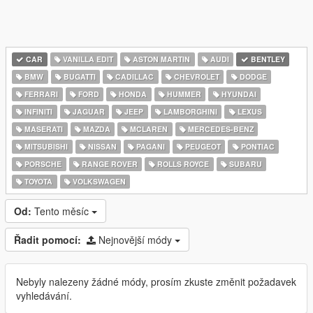
CAR
VANILLA EDIT
ASTON MARTIN
AUDI
BENTLEY
BMW
BUGATTI
CADILLAC
CHEVROLET
DODGE
FERRARI
FORD
HONDA
HUMMER
HYUNDAI
INFINITI
JAGUAR
JEEP
LAMBORGHINI
LEXUS
MASERATI
MAZDA
MCLAREN
MERCEDES-BENZ
MITSUBISHI
NISSAN
PAGANI
PEUGEOT
PONTIAC
PORSCHE
RANGE ROVER
ROLLS ROYCE
SUBARU
TOYOTA
VOLKSWAGEN
Od:
Tento měsíc
Řadit pomocí:
Nejnovější módy
Nebyly nalezeny žádné módy, prosím zkuste změnit požadavek
vyhledávání.