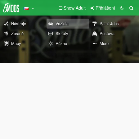
Show Adult
Přihlášení
Nástroje
Vozidla
Paint Jobs
Zbraně
Skripty
Postava
Mapy
Různé
More