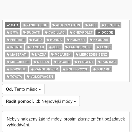
CAR
VANILLA EDIT
ASTON MARTIN
AUDI
BENTLEY
BMW
BUGATTI
CADILLAC
CHEVROLET
DODGE
FERRARI
FORD
HONDA
HUMMER
HYUNDAI
INFINITI
JAGUAR
JEEP
LAMBORGHINI
LEXUS
MASERATI
MAZDA
MCLAREN
MERCEDES-BENZ
MITSUBISHI
NISSAN
PAGANI
PEUGEOT
PONTIAC
PORSCHE
RANGE ROVER
ROLLS ROYCE
SUBARU
TOYOTA
VOLKSWAGEN
Od:
Tento měsíc
Řadit pomocí:
Nejnovější módy
Nebyly nalezeny žádné módy, prosím zkuste změnit požadavek
vyhledávání.