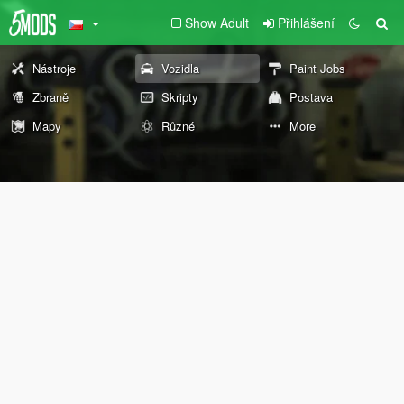
Show Adult
Přihlášení
Nástroje
Vozidla
Paint Jobs
Zbraně
Skripty
Postava
Mapy
Různé
More