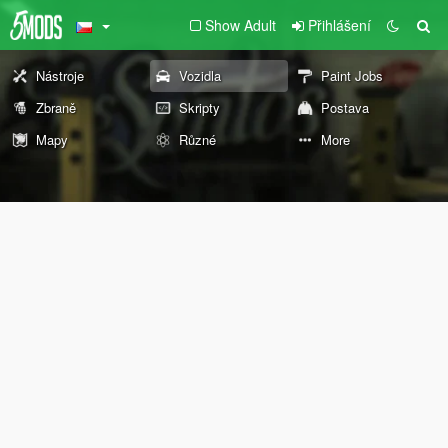
Show Adult
Přihlášení
Nástroje
Vozidla
Paint Jobs
Zbraně
Skripty
Postava
Mapy
Různé
More