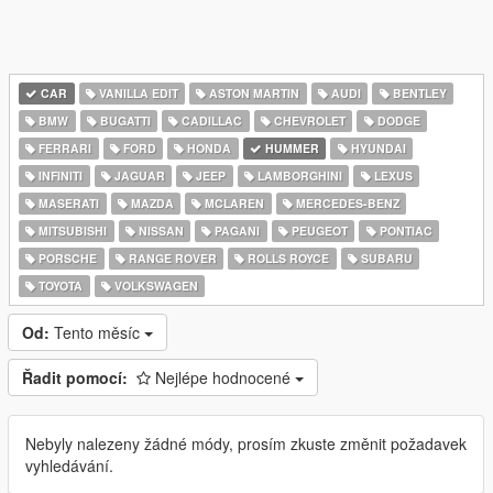
CAR
VANILLA EDIT
ASTON MARTIN
AUDI
BENTLEY
BMW
BUGATTI
CADILLAC
CHEVROLET
DODGE
FERRARI
FORD
HONDA
HUMMER
HYUNDAI
INFINITI
JAGUAR
JEEP
LAMBORGHINI
LEXUS
MASERATI
MAZDA
MCLAREN
MERCEDES-BENZ
MITSUBISHI
NISSAN
PAGANI
PEUGEOT
PONTIAC
PORSCHE
RANGE ROVER
ROLLS ROYCE
SUBARU
TOYOTA
VOLKSWAGEN
Od:
Tento měsíc
Řadit pomocí:
Nejlépe hodnocené
Nebyly nalezeny žádné módy, prosím zkuste změnit požadavek
vyhledávání.