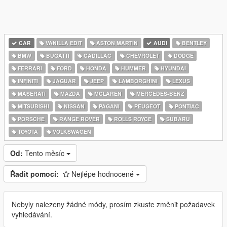
CAR
VANILLA EDIT
ASTON MARTIN
AUDI
BENTLEY
BMW
BUGATTI
CADILLAC
CHEVROLET
DODGE
FERRARI
FORD
HONDA
HUMMER
HYUNDAI
INFINITI
JAGUAR
JEEP
LAMBORGHINI
LEXUS
MASERATI
MAZDA
MCLAREN
MERCEDES-BENZ
MITSUBISHI
NISSAN
PAGANI
PEUGEOT
PONTIAC
PORSCHE
RANGE ROVER
ROLLS ROYCE
SUBARU
TOYOTA
VOLKSWAGEN
Od:
Tento měsíc
Řadit pomocí:
Nejlépe hodnocené
Nebyly nalezeny žádné módy, prosím zkuste změnit požadavek
vyhledávání.