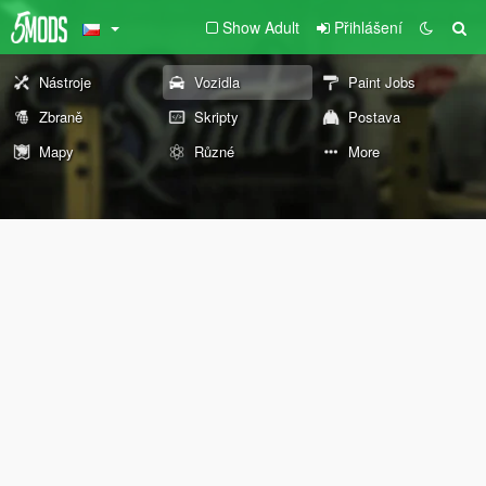
Show Adult
Přihlášení
Nástroje
Vozidla
Paint Jobs
Zbraně
Skripty
Postava
Mapy
Různé
More