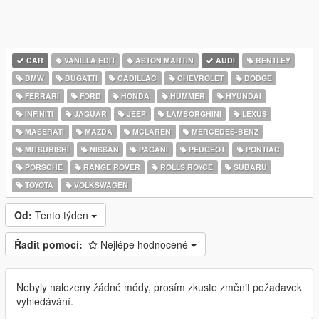
CAR
VANILLA EDIT
ASTON MARTIN
AUDI
BENTLEY
BMW
BUGATTI
CADILLAC
CHEVROLET
DODGE
FERRARI
FORD
HONDA
HUMMER
HYUNDAI
INFINITI
JAGUAR
JEEP
LAMBORGHINI
LEXUS
MASERATI
MAZDA
MCLAREN
MERCEDES-BENZ
MITSUBISHI
NISSAN
PAGANI
PEUGEOT
PONTIAC
PORSCHE
RANGE ROVER
ROLLS ROYCE
SUBARU
TOYOTA
VOLKSWAGEN
Od:
Tento týden
Řadit pomocí:
Nejlépe hodnocené
Nebyly nalezeny žádné módy, prosím zkuste změnit požadavek
vyhledávání.