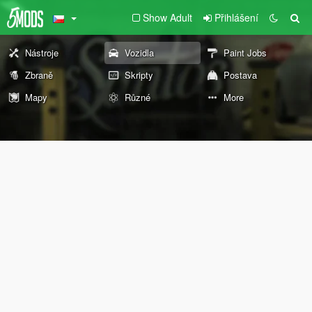
Show Adult
Přihlášení
Nástroje
Vozidla
Paint Jobs
Zbraně
Skripty
Postava
Mapy
Různé
More