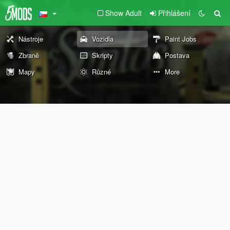
Show Adult
Přihlášení
Nástroje
Vozidla
Paint Jobs
Zbraně
Skripty
Postava
Mapy
Různé
More