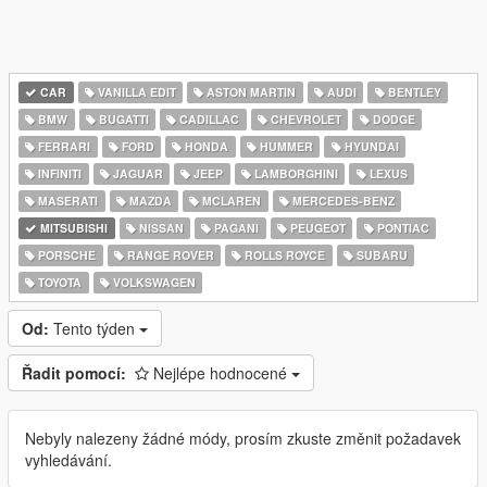
CAR
VANILLA EDIT
ASTON MARTIN
AUDI
BENTLEY
BMW
BUGATTI
CADILLAC
CHEVROLET
DODGE
FERRARI
FORD
HONDA
HUMMER
HYUNDAI
INFINITI
JAGUAR
JEEP
LAMBORGHINI
LEXUS
MASERATI
MAZDA
MCLAREN
MERCEDES-BENZ
MITSUBISHI
NISSAN
PAGANI
PEUGEOT
PONTIAC
PORSCHE
RANGE ROVER
ROLLS ROYCE
SUBARU
TOYOTA
VOLKSWAGEN
Od:
Tento týden
Řadit pomocí:
Nejlépe hodnocené
Nebyly nalezeny žádné módy, prosím zkuste změnit požadavek
vyhledávání.