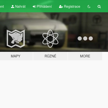
ent
Nahrát
Přihlášení
Registrace
MAPY
RŮZNÉ
MORE