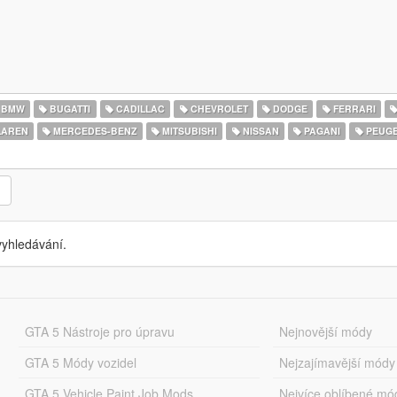
BMW
BUGATTI
CADILLAC
CHEVROLET
DODGE
FERRARI
AREN
MERCEDES-BENZ
MITSUBISHI
NISSAN
PAGANI
PEUG
yhledávání.
GTA 5 Nástroje pro úpravu
Nejnovější módy
GTA 5 Módy vozidel
Nejzajímavější módy
GTA 5 Vehicle Paint Job Mods
Nejvíce oblíbené mó