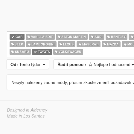
CAR
VANILLA EDIT
ASTON MARTIN
AUDI
BENTLEY
JEEP
LAMBORGHINI
LEXUS
MASERATI
MAZDA
MCL
SUBARU
TOYOTA
VOLKSWAGEN
Od:
Tento týden
Řadit pomocí:
Nejlépe hodnocené
Nebyly nalezeny žádné módy, prosím zkuste změnit požadavek v
Designed in Alderney
Made in Los Santos