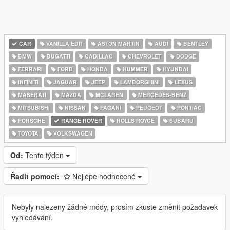
CAR
VANILLA EDIT
ASTON MARTIN
AUDI
BENTLEY
BMW
BUGATTI
CADILLAC
CHEVROLET
DODGE
FERRARI
FORD
HONDA
HUMMER
HYUNDAI
INFINITI
JAGUAR
JEEP
LAMBORGHINI
LEXUS
MASERATI
MAZDA
MCLAREN
MERCEDES-BENZ
MITSUBISHI
NISSAN
PAGANI
PEUGEOT
PONTIAC
PORSCHE
RANGE ROVER
ROLLS ROYCE
SUBARU
TOYOTA
VOLKSWAGEN
Od:
Tento týden
Řadit pomocí:
Nejlépe hodnocené
Nebyly nalezeny žádné módy, prosím zkuste změnit požadavek
vyhledávání.