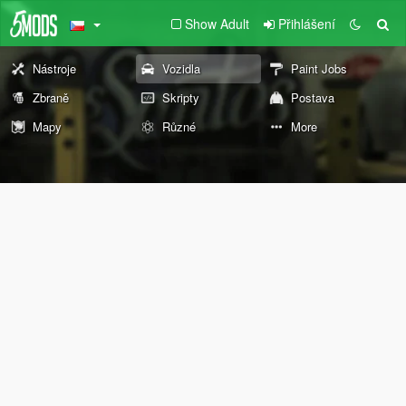
Show Adult
Přihlášení
Nástroje
Vozidla
Paint Jobs
Zbraně
Skripty
Postava
Mapy
Různé
More