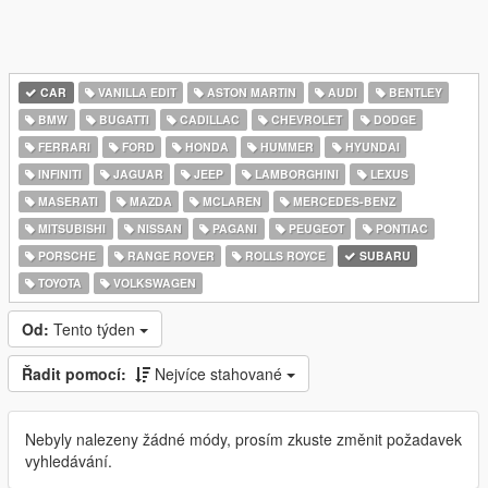
CAR
VANILLA EDIT
ASTON MARTIN
AUDI
BENTLEY
BMW
BUGATTI
CADILLAC
CHEVROLET
DODGE
FERRARI
FORD
HONDA
HUMMER
HYUNDAI
INFINITI
JAGUAR
JEEP
LAMBORGHINI
LEXUS
MASERATI
MAZDA
MCLAREN
MERCEDES-BENZ
MITSUBISHI
NISSAN
PAGANI
PEUGEOT
PONTIAC
PORSCHE
RANGE ROVER
ROLLS ROYCE
SUBARU
TOYOTA
VOLKSWAGEN
Od:
Tento týden
Řadit pomocí:
Nejvíce stahované
Nebyly nalezeny žádné módy, prosím zkuste změnit požadavek
vyhledávání.