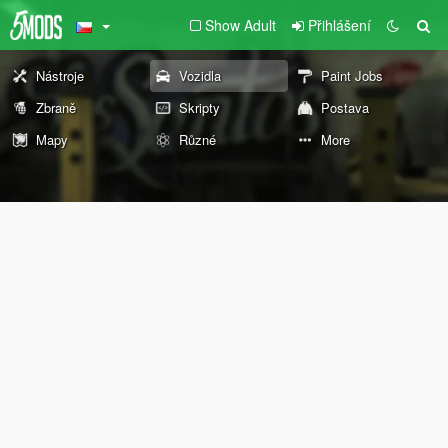
Show Adult
Přihlášení
Nástroje
Vozidla
Paint Jobs
Zbraně
Skripty
Postava
Mapy
Různé
More