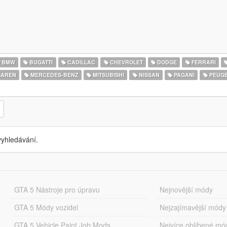
BMW
BUGATTI
CADILLAC
CHEVROLET
DODGE
FERRARI
AREN
MERCEDES-BENZ
MITSUBISHI
NISSAN
PAGANI
PEUG
yhledávání.
GTA 5 Nástroje pro úpravu
Nejnovější módy
GTA 5 Módy vozidel
Nejzajímavější módy
GTA 5 Vehicle Paint Job Mods
Nejvíce oblíbené mó