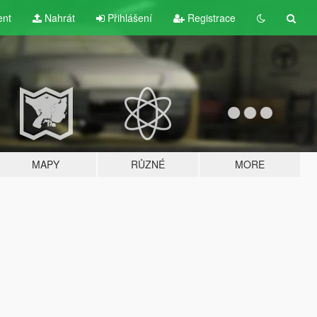
ent
Nahrát
Přihlášení
Registrace
MAPY
RŮZNÉ
MORE