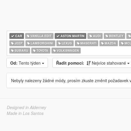
CAR
VANILLA EDIT
ASTON MARTIN
AUDI
BENTLEY
JEEP
LAMBORGHINI
LEXUS
MASERATI
MAZDA
MCL
SUBARU
TOYOTA
VOLKSWAGEN
Od:
Tento týden
Řadit pomocí:
Nejvíce stahované
Nebyly nalezeny žádné módy, prosím zkuste změnit požadavek v
Designed in Alderney
Made in Los Santos